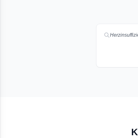
Herzinsuffiz
K