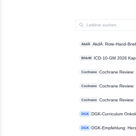
AkdÄ: Rote-Hand-Brief
AkdÄ
Spezifikationsgrenze 
ICD-10-GM 2026 Kapite
BfArM
Cochrane Review: Ar
Cochrane
tachycardia in ind
Cochrane Review: H
Cochrane
populations
Cochrane Review: P
Cochrane
coronary artery di
DGK-Curriculum Onkolo
DGK
DGK-Empfehlung: Herz-
DGK
Defibrillatoren