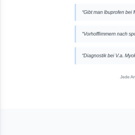
“
Gibt man Ibuprofen bei 
“
Vorhofflimmern nach spo
“
Diagnostik bei V.a. Myok
Jede An