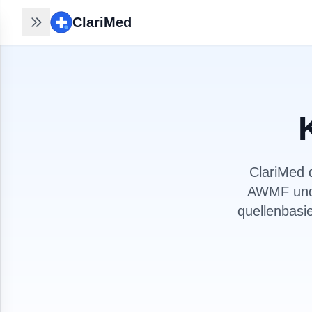
ClariMed
ClariMed
Recherchen nahtlos
fortsetzen
30 Sek mit Email - kein Passwort,
kein Formular. Ihr Verlauf bleibt auf
jedem Gerät.
Kostenlos in 30 Sek anmelden
→
ClariMed 
AWMF und 
quellenbasi