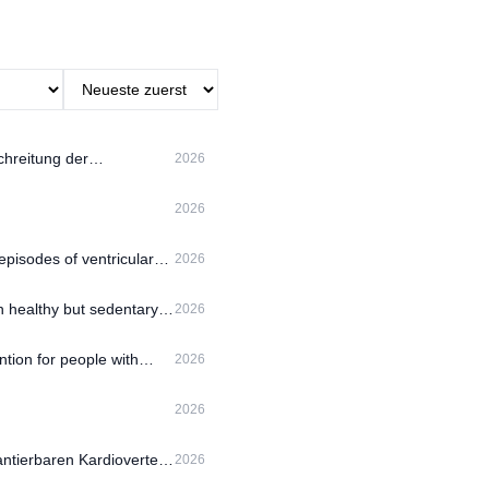
chreitung der
2026
2026
episodes of ventricular
2026
n healthy but sedentary
2026
tion for people with
2026
2026
tierbaren Kardioverter-
2026