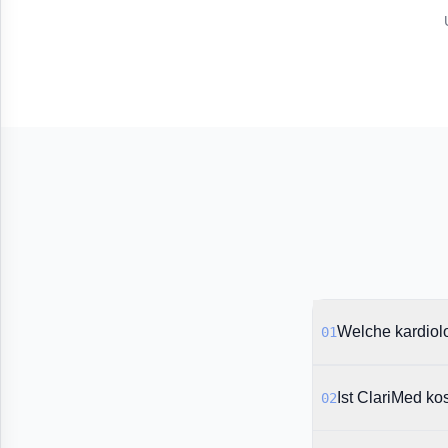
Welche kardiol
01
Ist ClariMed ko
02