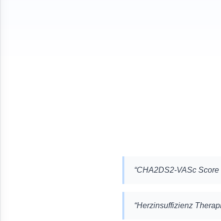
“
CHA2DS2-VASc Score V
“
Herzinsuffizienz Thera