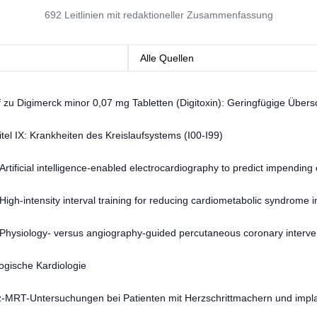
692 Leitlinien mit redaktioneller Zusammenfassung
 zu Digimerck minor 0,07 mg Tabletten (Digitoxin): Geringfügige Übers
bei der Summe der
l IX: Krankheiten des Kreislaufsystems (I00-I99)
tificial intelligence-enabled electrocardiography to predict impending 
ividuals under continuous heart rhythm monitoring
igh-intensity interval training for reducing cardiometabolic syndrome i
hysiology- versus angiography-guided percutaneous coronary interven
sease
gische Kardiologie
MRT-Untersuchungen bei Patienten mit Herzschrittmachern und implan