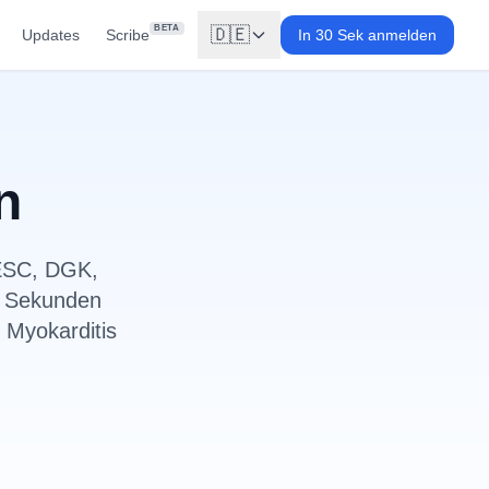
BETA
🇩🇪
Updates
Scribe
In 30 Sek anmelden
n
 ESC, DGK,
n Sekunden
 Myokarditis