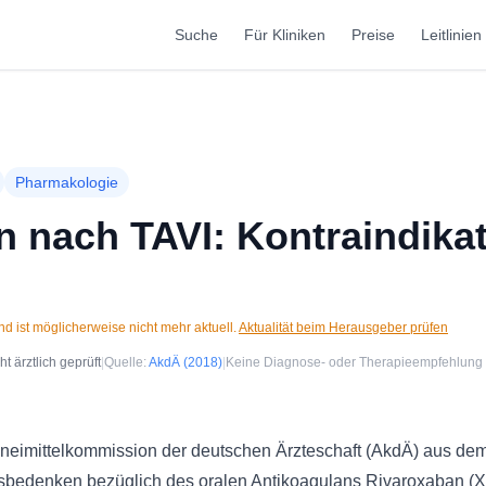
Suche
Für Kliniken
Preise
Leitlinien
Pharmakologie
 nach TAVI: Kontraindika
d ist möglicherweise nicht mehr aktuell.
Aktualität beim Herausgeber prüfen
 ärztlich geprüft
|
Quelle:
AkdÄ
(2018)
|
Keine Diagnose- oder Therapieempfehlung
neimittelkommission der deutschen Ärzteschaft (AkdÄ) aus dem
bedenken bezüglich des oralen Antikoagulans Rivaroxaban (Xare