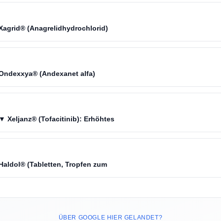
Xagrid® (Anagrelidhydrochlorid)
 Ondexxya® (Andexanet alfa)
 Xeljanz® (Tofacitinib): Erhöhtes
Haldol® (Tabletten, Tropfen zum
ÜBER GOOGLE HIER GELANDET?