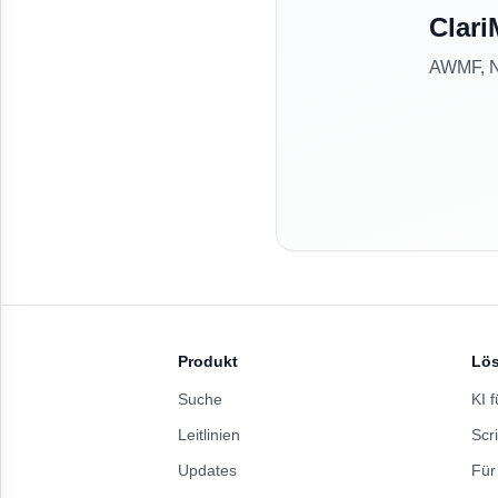
Clari
AWMF, NV
Produkt
Lö
Suche
KI f
Leitlinien
Scri
Updates
Für