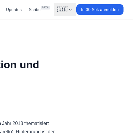
BETA
🇩🇪
Updates
Scribe
In 30 Sek anmelden
tion und
 Jahr 2018 thematisiert
lto). Hintergrund ist der