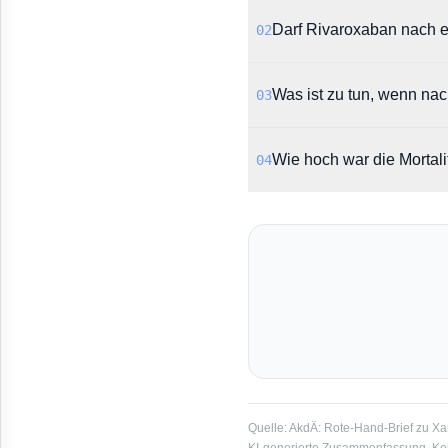
Die Studie wurde vorzeit
Darf Rivaroxaban nach e
02
zeigten. Zudem traten la
auf.
Nein, laut Rote-Hand-Brie
Was ist zu tun, wenn na
03
zugelassen. Es wird drin
Es wird empfohlen, die B
Wie hoch war die Mortali
04
stattdessen auf eine eta
In der vorläufigen Analy
Kontrollgruppe betrug sie
Quelle:
AkdÄ: Rote-Hand-Brief zu Xa