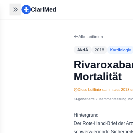
ClariMed
ClariMed
Recherchen nahtlos
fortsetzen
Alle Leitlinien
30 Sek mit Email - kein Passwort,
kein Formular. Ihr Verlauf bleibt auf
AkdÄ
2018
Kardiologie
jedem Gerät.
Kostenlos in 30 Sek anmelden
→
Rivaroxaban
Mortalität
Diese Leitlinie stammt aus
2018
un
KI-generierte Zusammenfassung, nicht
Hintergrund
Der Rote-Hand-Brief der Arz
schwerwiegende Sicherheits