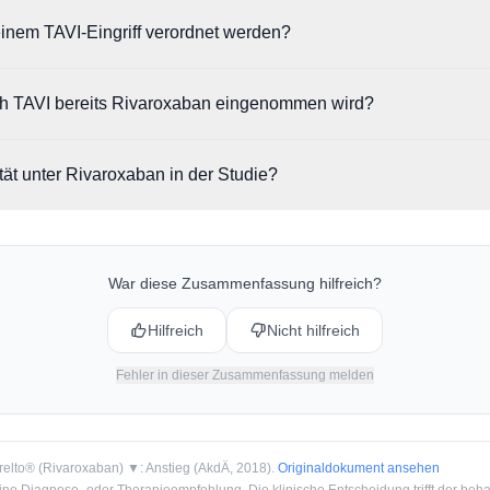
ig beendet, da vorläufige Ergebnisse unter Rivaroxaban einen Anstieg 
inem TAVI-Eingriff verordnet werden?
ut AkdÄ vermehrt Thromboembolie- und Blutungsereignisse im Vergleic
f ist Rivaroxaban bei Vorliegen von künstlichen Herzklappen, einschließ
ch TAVI bereits Rivaroxaban eingenommen wird?
gend von einer Anwendung in dieser Indikation abgeraten.
ehandlung mit Rivaroxaban in diesen Fällen umgehend zu beenden. Die 
tät unter Rivaroxaban in der Studie?
blierte Standardtherapie umgestellt werden.
se der GALILEO-Studie lag die Gesamtmortalität in der Rivaroxaban-Gru
 lediglich 3,3 %.
War diese Zusammenfassung hilfreich?
Hilfreich
Nicht hilfreich
Fehler in dieser Zusammenfassung melden
relto® (Rivaroxaban) ▼: Anstieg
(
AkdÄ
, 2018
).
Originaldokument ansehen