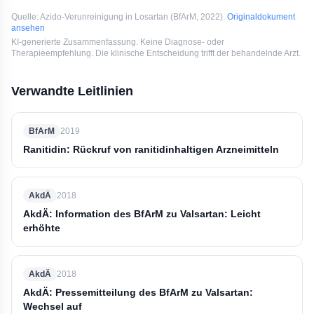
Quelle:
Azido-Verunreinigung in Losartan
(
BfArM
, 2022
).
Originaldokument
ansehen
KI-generierte Zusammenfassung. Keine Diagnose- oder
Therapieempfehlung. Die klinische Entscheidung trifft der behandelnde Arzt.
Verwandte Leitlinien
BfArM
2019
Ranitidin: Rückruf von ranitidinhaltigen Arzneimitteln
AkdÄ
2018
AkdÄ: Information des BfArM zu Valsartan: Leicht
erhöhte
AkdÄ
2018
AkdÄ: Pressemitteilung des BfArM zu Valsartan:
Wechsel auf