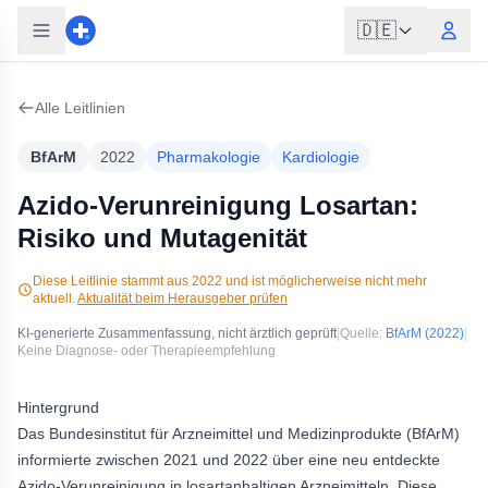
🇩🇪
Alle Leitlinien
BfArM
2022
Pharmakologie
Kardiologie
Azido-Verunreinigung Losartan:
Risiko und Mutagenität
Diese Leitlinie stammt aus
2022
und ist möglicherweise nicht mehr
aktuell.
Aktualität beim Herausgeber prüfen
KI-generierte Zusammenfassung, nicht ärztlich geprüft
|
Quelle:
BfArM
(2022)
|
Keine Diagnose- oder Therapieempfehlung
Hintergrund
Das Bundesinstitut für Arzneimittel und Medizinprodukte (BfArM)
informierte zwischen 2021 und 2022 über eine neu entdeckte
Azido-Verunreinigung in losartanhaltigen Arzneimitteln. Diese