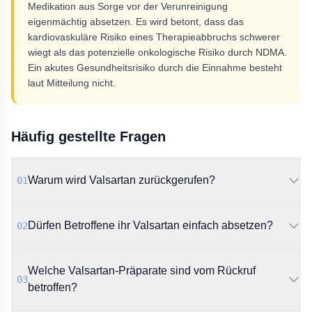
Medikation aus Sorge vor der Verunreinigung
eigenmächtig absetzen. Es wird betont, dass das
kardiovaskuläre Risiko eines Therapieabbruchs schwerer
wiegt als das potenzielle onkologische Risiko durch NDMA.
Ein akutes Gesundheitsrisiko durch die Einnahme besteht
laut Mitteilung nicht.
Häufig gestellte Fragen
Warum wird Valsartan zurückgerufen?
01
Der Rückruf erfolgt aufgrund einer Verunreinigung des
Dürfen Betroffene ihr Valsartan einfach absetzen?
02
Wirkstoffs mit N-Nitrosodimethylamin (NDMA). Dieser
Stoff wird als wahrscheinlich krebserregend beim
Die AkdÄ rät dringend davon ab, das Medikament
Menschen eingestuft.
Welche Valsartan-Präparate sind vom Rückruf
ohne ärztliche Rücksprache abzusetzen. Das
03
gesundheitliche Risiko durch den Therapieabbruch ist
betroffen?
höher als das Risiko durch die Verunreinigung.