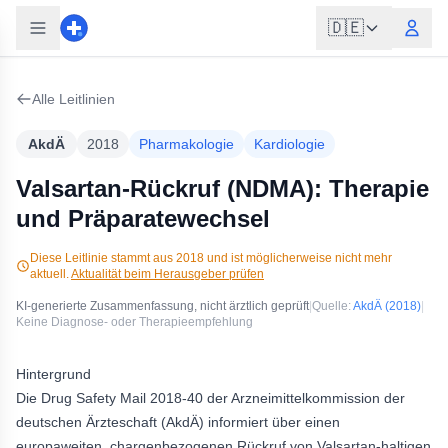
🇩🇪
Alle Leitlinien
AkdÄ
2018
Pharmakologie
Kardiologie
Valsartan-Rückruf (NDMA): Therapie
und Präparatewechsel
Diese Leitlinie stammt aus
2018
und ist möglicherweise nicht mehr
aktuell.
Aktualität beim Herausgeber prüfen
KI-generierte Zusammenfassung, nicht ärztlich geprüft
|
Quelle:
AkdÄ
(2018)
|
Keine Diagnose- oder Therapieempfehlung
Hintergrund
Die Drug Safety Mail 2018-40 der Arzneimittelkommission der
deutschen Ärzteschaft (AkdÄ) informiert über einen
europaweiten, chargenbezogenen Rückruf von Valsartan-haltigen