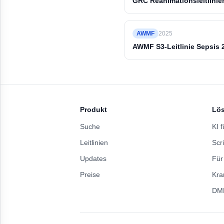
GRC Reanimationsleitlinie
AWMF
2025
AWMF S3-Leitlinie Sepsis 
Produkt
Lö
Suche
KI f
Leitlinien
Scri
Updates
Für
Preise
Kra
DM