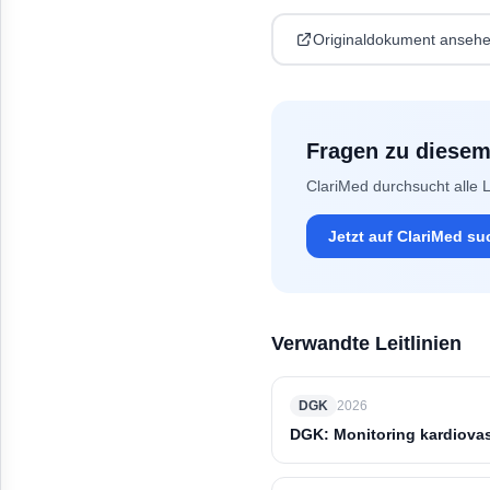
Originaldokument anseh
Fragen zu diese
ClariMed durchsucht alle L
Jetzt auf ClariMed s
Verwandte Leitlinien
DGK
2026
DGK: Monitoring kardiovas