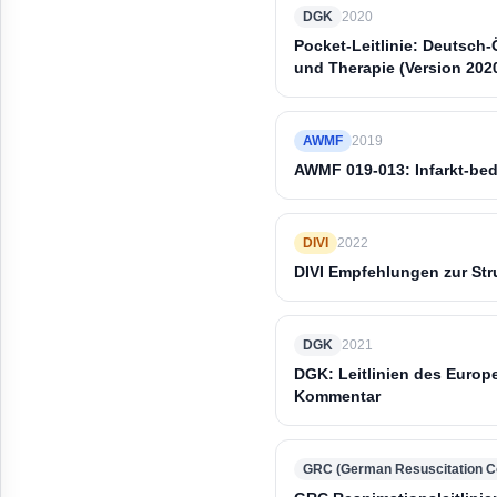
DGK
2020
Pocket-Leitlinie: Deutsch-
und Therapie (Version 202
AWMF
2019
AWMF 019-013: Infarkt-bed
DIVI
2022
DIVI Empfehlungen zur Str
DGK
2021
DGK: Leitlinien des Europ
Kommentar
GRC (German Resuscitation Co