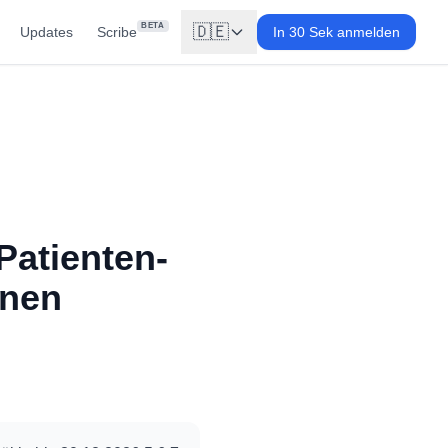
BETA
🇩🇪
Updates
Scribe
In 30 Sek anmelden
Patienten-
enen