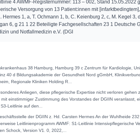
Leitlinie 4 AWMF-Registernummer: 113 – 002, Stand 15.05.2022 gü
egerische Versorgung von 13 Patient:innen mit [infarktbedingtem
 Hermes 1, a, T. Ochmann 1, b, C. Keienburg 2, c, M. Kegel 3, d,
igan 6, g 21 1 22 Beteiligte Fachgesellschaften 23 1 Deutsche G
dizin und Notfallmedizin e.V. (DGI
enkrankenhaus 38 Hamburg, Hamburg 39 c Zentrum für Kardiologie, Uni
inz 40 d Bildungsakademie der Gesundheit Nord gGmbH, Klinikverbu
heim, Regionale Kliniken Holding R
...
onderes Anliegen, diese pflegerische Expertise nicht verloren gehen 
 mit einstimmiger Zustimmung des Vorstandes der DGIIN veranlasst, ein
3-Leitlinie auf den
...
eschäftsstelle der DGIIN z. Hd. Carsten Hermes An der Wuhlheide 232
ierweise Leitlinienprogramm AWMF: S1-Leitlinie Intensivpflegerische V
en Schock, Version V1. 0, 2022,
...