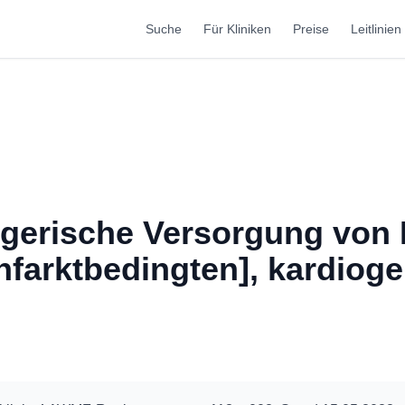
Suche
Für Kliniken
Preise
Leitlinien
egerische Versorgung von 
Infarktbedingten], kardiog