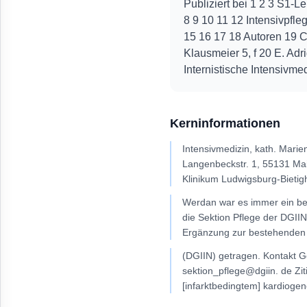
Publiziert bei 1 2 3 S1-
8 9 10 11 12 Intensivpfl
15 16 17 18 Autoren 19 C.
Klausmeier 5, f 20 E. Adr
Internistische Intensivme
Kerninformationen
Intensivmedizin, kath. Mari
Langenbeckstr. 1, 55131 Ma
Klinikum Ludwigsburg-Bietig
Werdan war es immer ein bes
die Sektion Pflege der DGIIN
Ergänzung zur bestehenden S
(DGIIN) getragen. Kontakt G
sektion_pflege@dgiin. de Zit
[infarktbedingtem] kardiogen