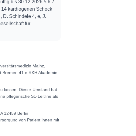
ltig bis 30.12.2026 5 6 7
], 14 kardiogenen Schock
 D. Schindele 4, e, J.
esellschaft für
versitätsmedizin Mainz,
nd Bremen 41 e RKH Akademie,
zu lassen. Dieser Umstand hat
e pflegerische S1-Leitline als
 A 12459 Berlin
ersorgung von Patient:innen mit