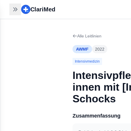
ClariMed
ClariMed
Recherchen nahtlos
fortsetzen
Alle Leitlinien
30 Sek mit Email - kein Passwort,
kein Formular. Ihr Verlauf bleibt auf
AWMF
2022
jedem Gerät.
Kostenlos in 30 Sek anmelden
→
Intensivmedizin
Intensivpfl
innen mit [
Schocks
Zusammenfassung