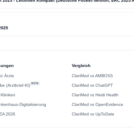
n 2025 - Leitlinien Kompakt (Deutsche Pocket-Version, ERC 2025 
2025
sungen
Vergleich
ür Ärzte
ClariMed vs AMBOSS
BETA
be (Arztbrief-KI)
ClariMed vs ChatGPT
 Kliniken
ClariMed vs Heidi Health
nkenhaus-Digitalisierung
ClariMed vs OpenEvidence
EA 2026
ClariMed vs UpToDate