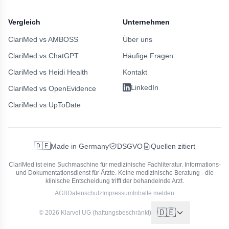
Vergleich
Unternehmen
ClariMed vs AMBOSS
Über uns
ClariMed vs ChatGPT
Häufige Fragen
ClariMed vs Heidi Health
Kontakt
LinkedIn
ClariMed vs OpenEvidence
ClariMed vs UpToDate
🇩🇪
Made in Germany
DSGVO
Quellen zitiert
ClariMed ist eine Suchmaschine für medizinische Fachliteratur.
Informations-
und Dokumentationsdienst für Ärzte. Keine medizinische Beratung - die
klinische Entscheidung trifft der behandelnde Arzt.
AGB
Datenschutz
Impressum
Inhalte melden
🇩🇪
© 2026 Klarvel UG (haftungsbeschränkt)