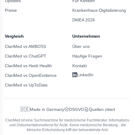
Updates
Für Kliniken
Preise
Krankenhaus-Digitalisierung
DMEA 2026
Vergleich
Unternehmen
ClariMed vs AMBOSS
Über uns
ClariMed vs ChatGPT
Häufige Fragen
ClariMed vs Heidi Health
Kontakt
LinkedIn
ClariMed vs OpenEvidence
ClariMed vs UpToDate
🇩🇪
Made in Germany
DSGVO
Quellen zitiert
ClariMed ist eine Suchmaschine für medizinische Fachliteratur.
Informations-
und Dokumentationsdienst für Ärzte. Keine medizinische Beratung - die
klinische Entscheidung trifft der behandelnde Arzt.