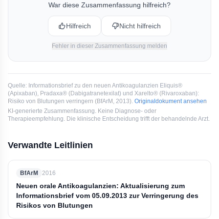
Gegenanzeigen und Warnhinweise der jeweiligen
War diese Zusammenfassung hilfreich?
Präparate zu beachten.
Hilfreich
Nicht hilfreich
Fehler in dieser Zusammenfassung melden
Quelle:
Informationsbrief zu den neuen Antikoagulanzien Eliquis®
(Apixaban), Pradaxa® (Dabigatranetexilat) und Xarelto® (Rivaroxaban):
Risiko von Blutungen verringern
(
BfArM
, 2013
).
Originaldokument ansehen
KI-generierte Zusammenfassung. Keine Diagnose- oder
Therapieempfehlung. Die klinische Entscheidung trifft der behandelnde Arzt.
Verwandte Leitlinien
BfArM
2016
Neuen orale Antikoagulanzien: Aktualisierung zum
Informationsbrief vom 05.09.2013 zur Verringerung des
Risikos von Blutungen