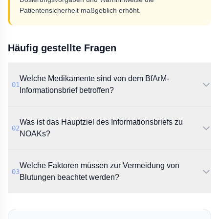
Patientensicherheit maßgeblich erhöht.
Häufig gestellte Fragen
Welche Medikamente sind von dem BfArM-
01
Informationsbrief betroffen?
Der Informationsbrief bezieht sich auf die direkten
Was ist das Hauptziel des Informationsbriefs zu
oralen Antikoagulanzien Apixaban (Eliquis®),
02
Dabigatranetexilat (Pradaxa®) und Rivaroxaban
NOAKs?
(Xarelto®).
Das primäre Ziel des Dokuments ist die
Welche Faktoren müssen zur Vermeidung von
Sensibilisierung für das Blutungsrisiko unter diesen
03
Antikoagulanzien. Es wird darauf hingewiesen, dass
Blutungen beachtet werden?
durch die Beachtung spezifischer Faktoren dieses
Risiko verringert werden kann.
Laut BfArM wird empfohlen, individuelle Risikofaktoren
für Blutungen, die korrekte Dosierung sowie