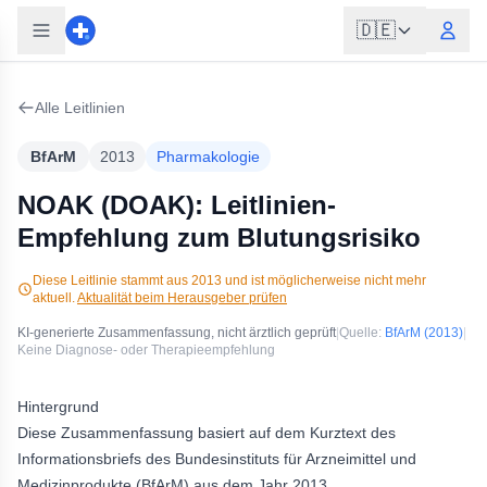
🇩🇪
Alle Leitlinien
BfArM
2013
Pharmakologie
NOAK (DOAK): Leitlinien-
Empfehlung zum Blutungsrisiko
Diese Leitlinie stammt aus
2013
und ist möglicherweise nicht mehr
aktuell.
Aktualität beim Herausgeber prüfen
KI-generierte Zusammenfassung, nicht ärztlich geprüft
|
Quelle:
BfArM
(2013)
|
Keine Diagnose- oder Therapieempfehlung
Hintergrund
Diese Zusammenfassung basiert auf dem Kurztext des
Informationsbriefs des Bundesinstituts für Arzneimittel und
Medizinprodukte (BfArM) aus dem Jahr 2013.