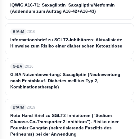
IQWiG A16-71: Saxagliptin+Saxagliptin/Metformin
(Addendum zum Auftrag A16-42+A16-43)
BfArM
2016
Informationsbrief zu SGLT2‐Inhibitoren: Aktualisierte
Hinweise zum Risiko einer diabetischen Ketoazidose
G-BA
2016
G-BA Nutzenbewertung: Saxagliptin (Neubewertung
nach Fristablauf: Diabetes mellitus Typ 2,
Kombinationstherapie)
BfArM
2019
Rote-Hand-Brief zu SGLT2-Inhibitoren ("Sodium-
Glucose-Co-Transporter 2 Inhibitors"): Risiko einer
Fournier Gangrän (nekrotisierende Fasziitis des
Perineums) bei der Anwendung