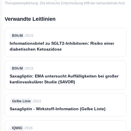
Therapieempfehlung. Die klinische Entscheidung trifft der behandelnde Arzt.
Verwandte Leitlinien
BfArM
2015
Informationsbrief zu SGLT2-Inhibitoren: Risiko einer
diabetischen Ketoazidose
BfArM
2015
Saxagliptin: EMA untersucht Auffälligkeiten bei großer
kardiovaskulärer Studie (SAVOR)
Gelbe Liste
2022
Saxagliptin - Wirkstoff-Information (Gelbe Liste)
IQWiG
2016