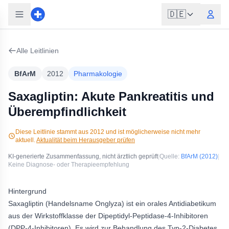
🇩🇪
Alle Leitlinien
BfArM
2012
Pharmakologie
Saxagliptin: Akute Pankreatitis und
Überempfindlichkeit
Diese Leitlinie stammt aus
2012
und ist möglicherweise nicht mehr
aktuell.
Aktualität beim Herausgeber prüfen
KI-generierte Zusammenfassung, nicht ärztlich geprüft
|
Quelle:
BfArM
(2012)
|
Keine Diagnose- oder Therapieempfehlung
Hintergrund
Saxagliptin (Handelsname Onglyza) ist ein orales Antidiabetikum
aus der Wirkstoffklasse der Dipeptidyl-Peptidase-4-Inhibitoren
(DPP-4-Inhibitoren). Es wird zur Behandlung des Typ-2-Diabetes