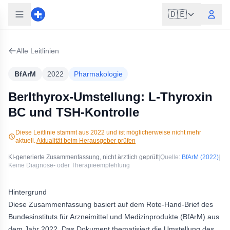
🇩🇪
Alle Leitlinien
BfArM
2022
Pharmakologie
Berlthyrox-Umstellung: L-Thyroxin
BC und TSH-Kontrolle
Diese Leitlinie stammt aus
2022
und ist möglicherweise nicht mehr
aktuell.
Aktualität beim Herausgeber prüfen
KI-generierte Zusammenfassung, nicht ärztlich geprüft
|
Quelle:
BfArM
(2022)
|
Keine Diagnose- oder Therapieempfehlung
Hintergrund
Diese Zusammenfassung basiert auf dem Rote-Hand-Brief des
Bundesinstituts für Arzneimittel und Medizinprodukte (BfArM) aus
dem Jahr 2022. Das Dokument thematisiert die Umstellung des