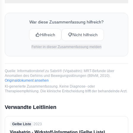
Es wurde ein Rote-Hand-Brief an die Fachkreise
versendet. Zudem wurde die Fachinformation von
Sabril® um die Hinweise auf MRT-Anomalien und
War diese Zusammenfassung hilfreich?
Bewegungsstörungen ergänzt.
Hilfreich
Nicht hilfreich
Fehler in dieser Zusammenfassung melden
Quelle:
Informationsbrief zu Sabril® (Vigabatrin): MRT-Befunde über
Anomalien des Gehirns und Bewegungsstörungen
(
BfArM
, 2010
).
Originaldokument ansehen
KI-generierte Zusammenfassung. Keine Diagnose- oder
Therapieempfehlung. Die klinische Entscheidung trifft der behandelnde Arzt.
Verwandte Leitlinien
Gelbe Liste
2023
Vigabatrin - Wirkstoff-Information (Gelbe Liste)