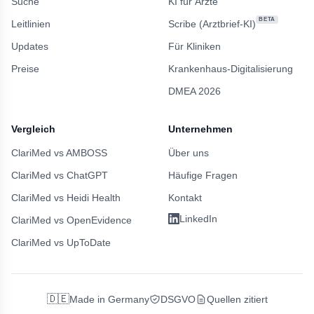
Suche
KI für Ärzte
BETA
Leitlinien
Scribe (Arztbrief-KI)
Updates
Für Kliniken
Preise
Krankenhaus-Digitalisierung
DMEA 2026
Vergleich
Unternehmen
ClariMed vs AMBOSS
Über uns
ClariMed vs ChatGPT
Häufige Fragen
ClariMed vs Heidi Health
Kontakt
LinkedIn
ClariMed vs OpenEvidence
ClariMed vs UpToDate
🇩🇪
Made in Germany
DSGVO
Quellen zitiert