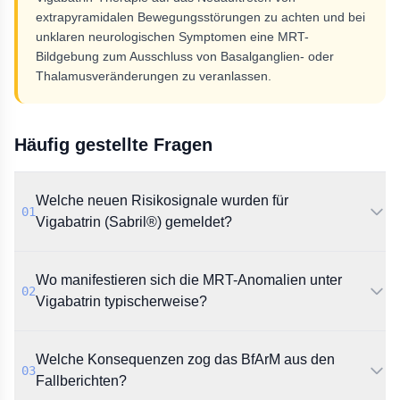
extrapyramidalen Bewegungsstörungen zu achten und bei
unklaren neurologischen Symptomen eine MRT-
Bildgebung zum Ausschluss von Basalganglien- oder
Thalamusveränderungen zu veranlassen.
Häufig gestellte Fragen
Welche neuen Risikosignale wurden für
01
Vigabatrin (Sabril®) gemeldet?
Das BfArM berichtet über Fallberichte zu MRT-
Wo manifestieren sich die MRT-Anomalien unter
Anomalien des Gehirns und dem Auftreten von
02
Bewegungsstörungen unter der Therapie mit
Vigabatrin typischerweise?
Vigabatrin.
Die bildgebenden Auffälligkeiten zeigen sich häufig als
Welche Konsequenzen zog das BfArM aus den
Signalveränderungen in den Basalganglien, im
03
Thalamus, im Hirnstamm oder im Kleinhirn.
Fallberichten?