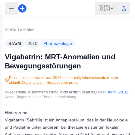
🇩🇪
Alle Leitlinien
BfArM
2010
Pharmakologie
Vigabatrin: MRT-Anomalien und
Bewegungsstörungen
Diese Leitlinie stammt aus
2010
und ist möglicherweise nicht mehr
aktuell.
Aktualität beim Herausgeber prüfen
KI-generierte Zusammenfassung, nicht ärztlich geprüft
|
Quelle:
BfArM
(2010)
|
Keine Diagnose- oder Therapieempfehlung
Hintergrund
Vigabatrin (Sabril®) ist ein Antiepileptikum, das in der Neurologie
und Pädiatrie unter anderem bei therapieresistenten fokalen
Anfällen sowie bei infantilen Spasmen (West-Syndrom) eingesetzt