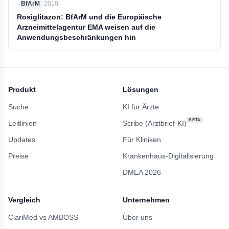
BfArM
2010
Rosiglitazon: BfArM und die Europäische
Arzneimittelagentur EMA weisen auf die
Anwendungsbeschränkungen hin
Produkt
Lösungen
Suche
KI für Ärzte
BETA
Leitlinien
Scribe (Arztbrief-KI)
Updates
Für Kliniken
Preise
Krankenhaus-Digitalisierung
DMEA 2026
Vergleich
Unternehmen
ClariMed vs AMBOSS
Über uns