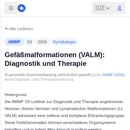
🇩🇪
Alle Leitlinien
AWMF
S3
2026
Gynäkologie
Gefäßmalformationen (VALM):
Diagnostik und Therapie
KI-generierte Zusammenfassung, nicht ärztlich geprüft
|
Quelle:
AWMF
(2026)
|
Keine Diagnose- oder Therapieempfehlung
Hintergrund
Die AWMF S3-Leitlinie zur Diagnostik und Therapie angeborener
Venöser, Arterio-Venöser und Lymphatischer Malformationen (LL
VALM) adressiert eine seltene und komplexe Erkrankungsgruppe.
Diese Gefäßanomalien können verschiedene Organsysteme
betreffen und in jedem Alter klinisch manifest werden.