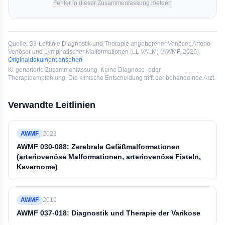
Fehler in dieser Zusammenfassung melden
Quelle:
S3-Leitlinie Diagnostik und Therapie angeborener Venöser, Arterio-
Venöser und Lymphatischer Malformationen (LL VALM)
(
AWMF
, 2026
).
Originaldokument ansehen
KI-generierte Zusammenfassung. Keine Diagnose- oder
Therapieempfehlung. Die klinische Entscheidung trifft der behandelnde Arzt.
Verwandte Leitlinien
AWMF
2023
AWMF 030-088: Zerebrale Gefäßmalformationen
(arteriovenöse Malformationen, arteriovenöse Fisteln,
Kavernome)
AWMF
2019
AWMF 037-018: Diagnostik und Therapie der Varikose