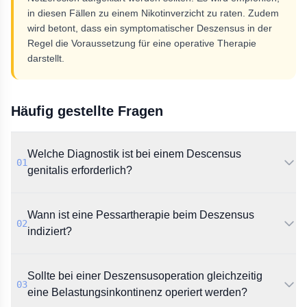
in diesen Fällen zu einem Nikotinverzicht zu raten. Zudem
wird betont, dass ein symptomatischer Deszensus in der
Regel die Voraussetzung für eine operative Therapie
darstellt.
Häufig gestellte Fragen
Welche Diagnostik ist bei einem Descensus
01
genitalis erforderlich?
Die Leitlinie empfiehlt eine ausführliche Anamnese mit
Wann ist eine Pessartherapie beim Deszensus
validierten Fragebögen sowie eine klinische
02
Untersuchung mit Quantifizierung nach POP-Q. Ein
indiziert?
Husten-Stresstest mit Reposition des Prolapses wird
zur Aufdeckung einer larvierten Belastungsinkontinenz
Laut Leitlinie ist die Pessartherapie eine gute Option
Sollte bei einer Deszensusoperation gleichzeitig
empfohlen.
bei Wunsch nach konservativer Therapie, nicht
03
abgeschlossener Familienplanung oder erhöhtem
eine Belastungsinkontinenz operiert werden?
perioperativen Risiko. Eine begleitende lokale