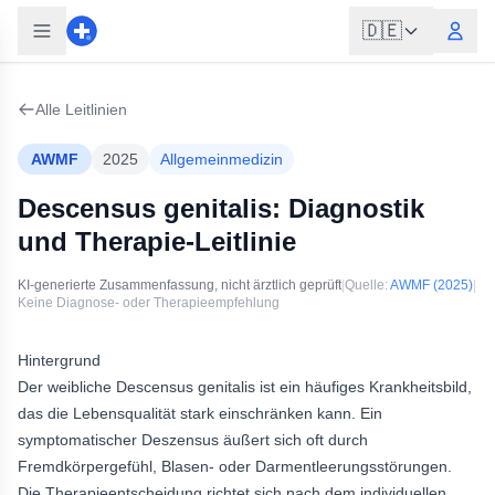
🇩🇪
Alle Leitlinien
AWMF
2025
Allgemeinmedizin
Descensus genitalis: Diagnostik
und Therapie-Leitlinie
KI-generierte Zusammenfassung, nicht ärztlich geprüft
|
Quelle:
AWMF
(2025)
|
Keine Diagnose- oder Therapieempfehlung
Hintergrund
Der weibliche Descensus genitalis ist ein häufiges Krankheitsbild,
das die Lebensqualität stark einschränken kann. Ein
symptomatischer Deszensus äußert sich oft durch
Fremdkörpergefühl, Blasen- oder Darmentleerungsstörungen.
Die Therapieentscheidung richtet sich nach dem individuellen