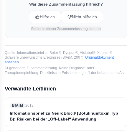
generalisierte Muskelschwäche, Schluckbeschwerden,
War diese Zusammenfassung hilfreich?
Sprechstörungen und Atemprobleme.
Hilfreich
Nicht hilfreich
Fehler in dieser Zusammenfassung melden
Quelle:
Informationsbrief zu Botox®, Dysport®, Vistabel®, Xeomin®:
Schwere unerwünschte Ereignisse
(
BfArM
, 2007
).
Originaldokument
ansehen
KI-generierte Zusammenfassung. Keine Diagnose- oder
Therapieempfehlung. Die klinische Entscheidung trifft der behandelnde Arzt.
Verwandte Leitlinien
BfArM
2013
Informationsbrief zu NeuroBloc® (Botulinumtoxin Typ
B): Risiken bei der „Off-Label“ Anwendung