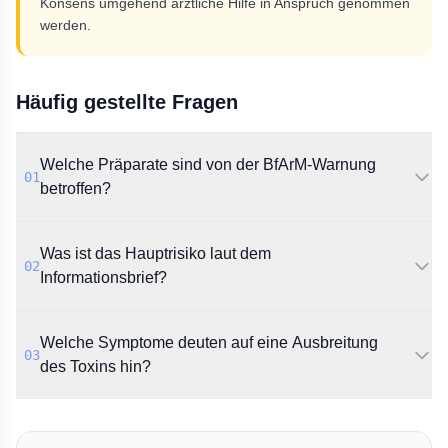
Konsens umgehend ärztliche Hilfe in Anspruch genommen
werden.
Häufig gestellte Fragen
Welche Präparate sind von der BfArM-Warnung
01
betroffen?
Der Informationsbrief des BfArM bezieht sich auf die
Was ist das Hauptrisiko laut dem
Botulinumtoxin-Präparate Botox®, Dysport®,
02
Vistabel® und Xeomin®.
Informationsbrief?
Das BfArM warnt vor schweren unerwünschten
Welche Symptome deuten auf eine Ausbreitung
Ereignissen, die durch die Ausbreitung des Toxins von
03
der Injektionsstelle an entfernte Körperregionen
des Toxins hin?
entstehen können.
Eine systemische Ausbreitung kann sich durch
Botulismus-ähnliche Symptome äußern. Dazu zählen