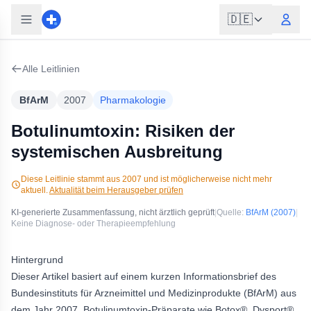
🇩🇪
Alle Leitlinien
BfArM
2007
Pharmakologie
Botulinumtoxin: Risiken der
systemischen Ausbreitung
Diese Leitlinie stammt aus
2007
und ist möglicherweise nicht mehr
aktuell.
Aktualität beim Herausgeber prüfen
KI-generierte Zusammenfassung, nicht ärztlich geprüft
|
Quelle:
BfArM
(2007)
|
Keine Diagnose- oder Therapieempfehlung
Hintergrund
Dieser Artikel basiert auf einem kurzen Informationsbrief des
Bundesinstituts für Arzneimittel und Medizinprodukte (BfArM) aus
dem Jahr 2007. Botulinumtoxin-Präparate wie Botox®, Dysport®,