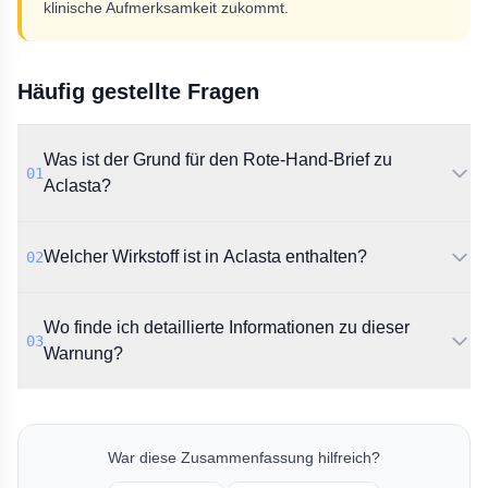
klinische Aufmerksamkeit zukommt.
Häufig gestellte Fragen
Was ist der Grund für den Rote-Hand-Brief zu
01
Aclasta?
Das BfArM informiert in dieser Meldung über Berichte
Welcher Wirkstoff ist in Aclasta enthalten?
02
von Nierenfunktionsstörungen und Nierenversagen,
die unter der Therapie mit Aclasta aufgetreten sind.
Aclasta enthält den Wirkstoff Zoledronsäure. Es
Wo finde ich detaillierte Informationen zu dieser
handelt sich dabei um ein Medikament aus der
03
Wirkstoffklasse der Bisphosphonate.
Warnung?
Die vollständigen Details sind im originalen Rote-
Hand-Brief des BfArM vom 12.03.2010 als PDF-
Dokument hinterlegt. Der vorliegende Text fasst
War diese Zusammenfassung hilfreich?
lediglich die offizielle Kurzankündigung zusammen.