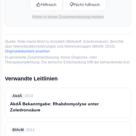
Hilfreich
Nicht hilfreich
Fehler in dieser Zusammenfassung melden
Quelle:
Rote-Hand-Brief zu Aclasta® (Wirkstoff: Zoledronsäure): Berichte
über Nierenfunktionsstörungen und Nierenversagen
(
BfArM
, 2010
).
Originaldokument ansehen
KI-generierte Zusammenfassung. Keine Diagnose- oder
Therapieempfehlung. Die klinische Entscheidung trifft der behandelnde Arzt.
Verwandte Leitlinien
AkdÄ
2010
AkdÄ Bekanntgabe: Rhabdomyolyse unter
Zoledronsäure
BfArM
2014