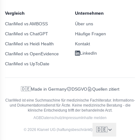
Vergleich
Unternehmen
ClariMed vs AMBOSS
Über uns
ClariMed vs ChatGPT
Häufige Fragen
ClariMed vs Heidi Health
Kontakt
LinkedIn
ClariMed vs OpenEvidence
ClariMed vs UpToDate
🇩🇪
Made in Germany
DSGVO
Quellen zitiert
ClariMed ist eine Suchmaschine für medizinische Fachliteratur.
Informations-
und Dokumentationsdienst für Ärzte. Keine medizinische Beratung - die
klinische Entscheidung trifft der behandelnde Arzt.
AGB
Datenschutz
Impressum
Inhalte melden
🇩🇪
© 2026 Klarvel UG (haftungsbeschränkt)