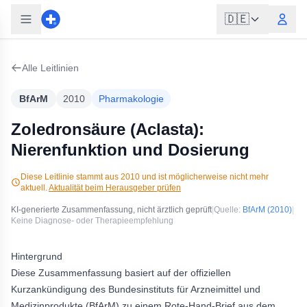
🇩🇪
Alle Leitlinien
BfArM
2010
Pharmakologie
Zoledronsäure (Aclasta):
Nierenfunktion und Dosierung
Diese Leitlinie stammt aus
2010
und ist möglicherweise nicht mehr
aktuell.
Aktualität beim Herausgeber prüfen
KI-generierte Zusammenfassung, nicht ärztlich geprüft
|
Quelle:
BfArM
(2010)
|
Keine Diagnose- oder Therapieempfehlung
Hintergrund
Diese Zusammenfassung basiert auf der offiziellen
Kurzankündigung des Bundesinstituts für Arzneimittel und
Medizinprodukte (BfArM) zu einem Rote-Hand-Brief aus dem