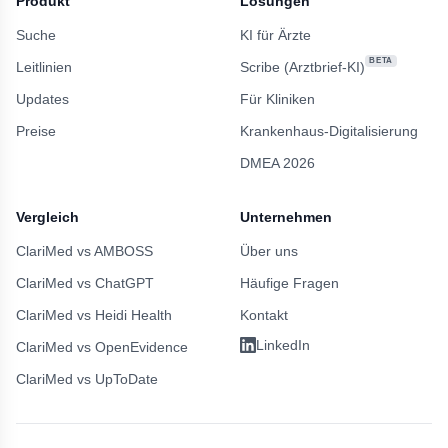
Produkt
Lösungen
Suche
KI für Ärzte
BETA
Leitlinien
Scribe (Arztbrief-KI)
Updates
Für Kliniken
Preise
Krankenhaus-Digitalisierung
DMEA 2026
Vergleich
Unternehmen
ClariMed vs AMBOSS
Über uns
ClariMed vs ChatGPT
Häufige Fragen
ClariMed vs Heidi Health
Kontakt
LinkedIn
ClariMed vs OpenEvidence
ClariMed vs UpToDate