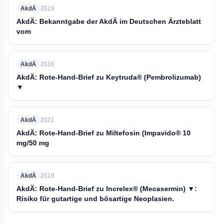
AkdÄ
2019
AkdÄ: Bekanntgabe der AkdÄ im Deutschen Ärzteblatt
vom
AkdÄ
2018
AkdÄ: Rote-Hand-Brief zu Keytruda® (Pembrolizumab)
▼
AkdÄ
2021
AkdÄ: Rote-Hand-Brief zu Miltefosin (Impavido® 10
mg/50 mg
AkdÄ
2019
AkdÄ: Rote-Hand-Brief zu Increlex® (Mecasermin) ▼:
Risiko für gutartige und bösartige Neoplasien.