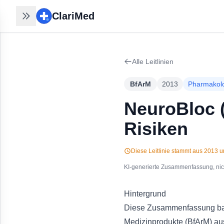
ClariMed
ClariMed
Recherchen nahtlos
fortsetzen
Alle Leitlinien
30 Sek mit Email - kein Passwort,
kein Formular. Ihr Verlauf bleibt auf
BfArM
2013
Pharmakol
jedem Gerät.
Kostenlos in 30 Sek anmelden
→
NeuroBloc (
Risiken
Diese Leitlinie stammt aus
2013
un
KI-generierte Zusammenfassung, nicht
Hintergrund
Diese Zusammenfassung basie
Medizinprodukte (BfArM) au