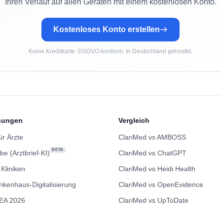
Ihren Verlauf auf allen Geräten mit einem kostenlosen Konto.
Kostenloses Konto erstellen
Keine Kreditkarte. DSGVO-konform. In Deutschland gehostet.
sungen
Vergleich
ür Ärzte
ClariMed vs AMBOSS
BETA
be (Arztbrief-KI)
ClariMed vs ChatGPT
 Kliniken
ClariMed vs Heidi Health
nkenhaus-Digitalisierung
ClariMed vs OpenEvidence
EA 2026
ClariMed vs UpToDate