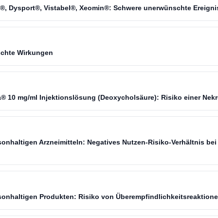
x®, Dysport®, Vistabel®, Xeomin®: Schwere unerwünschte Ereigni
schte Wirkungen
® 10 mg/ml Injektionslösung (Deoxycholsäure): Risiko einer Nekro
isonhaltigen Arzneimitteln: Negatives Nutzen-Risiko-Verhältnis b
isonhaltigen Produkten: Risiko von Überempfindlichkeitsreaktion