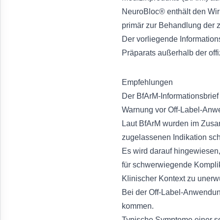
NeuroBloc® enthält den Wirk
primär zur Behandlung der z
Der vorliegende Information
Präparats außerhalb der offi
Empfehlungen
Der BfArM-Informationsbrief 
Warnung vor Off-Label-An
Laut BfArM wurden im Zusa
zugelassenen Indikation sc
Es wird darauf hingewiesen
für schwerwiegende Komplik
Klinischer Kontext zu uner
Bei der Off-Label-Anwendun
kommen.
Typische Symptome einer s