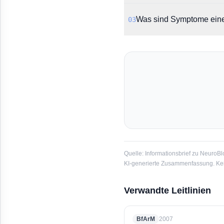
Laut BfArM wurden bei d
Was sind Symptome eine
03
beobachtet. Dies betriff
Zu den Warnzeichen gehö
Sprechstörungen. Diese 
Quelle:
Informationsbrief zu NeuroBl
KI-generierte Zusammenfassung. Kein
Verwandte Leitlinien
BfArM
2007