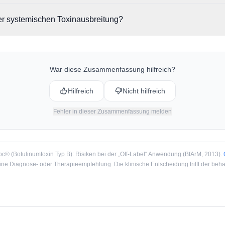
er Anwendung außerhalb der zugelassenen Indikationen schwere uner
r systemischen Toxinausbreitung?
t insbesondere die Gefahr einer systemischen Toxinausbreitung.
ren generalisierte Muskelschwäche, Dysphagie (Schluckbeschwerden
können im Extremfall zu lebensbedrohlichen Komplikationen wie Aspir
War diese Zusammenfassung hilfreich?
Hilfreich
Nicht hilfreich
Fehler in dieser Zusammenfassung melden
oc® (Botulinumtoxin Typ B): Risiken bei der „Off-Label“ Anwendung
(
BfArM
, 2013
).
e Diagnose- oder Therapieempfehlung. Die klinische Entscheidung trifft der beha