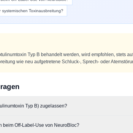
 systemischen Toxinausbreitung?
Botulinumtoxin Typ B behandelt werden, wird empfohlen, stets au
eitung wie neu aufgetretene Schluck-, Sprech- oder Atemstöru
Fragen
tulinumtoxin Typ B) zugelassen?
 die Behandlung der zervikalen Dystonie (Schiefhals) zugelassen.
n beim Off-Label-Use von NeuroBloc?