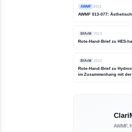
AWMF
2022
AWMF 013-077: Ästhetisch
BfArM
2013
Rote-Hand-Brief zu HES-h
BfArM
2023
Rote-Hand-Brief zu Hydrox
im Zusammenhang mit der
Clari
AWMF, NV