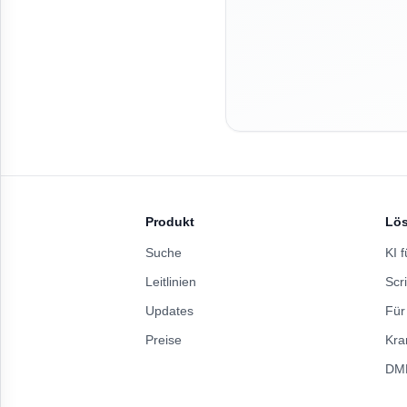
Produkt
Lö
Suche
KI f
Leitlinien
Scri
Updates
Für
Preise
Kra
DM