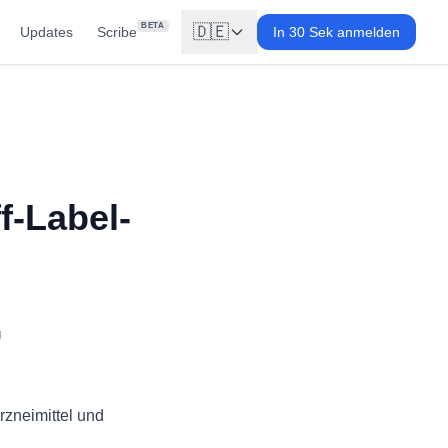
BETA
🇩🇪
Updates
Scribe
In 30 Sek anmelden
f-Label-
g
rzneimittel und