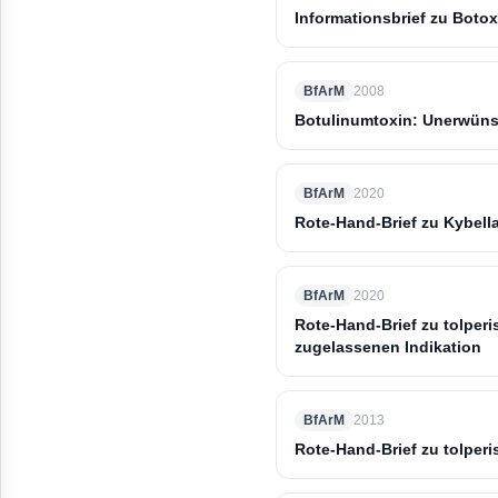
Informationsbrief zu Boto
BfArM
2008
Botulinumtoxin: Unerwün
BfArM
2020
Rote-Hand-Brief zu Kybella
BfArM
2020
Rote-Hand-Brief zu tolper
zugelassenen Indikation
BfArM
2013
Rote-Hand-Brief zu tolper