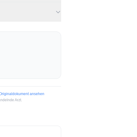
wünschte Ereignisse
) sowie Atem- und
ationspneumonien führen.
Originaldokument ansehen
ndelnde Arzt.