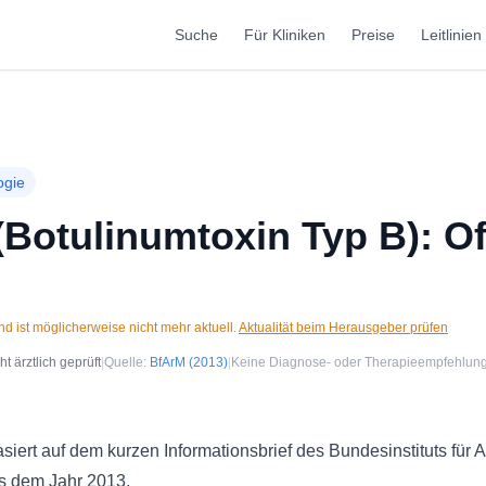
Suche
Für Kliniken
Preise
Leitlinien
ogie
Botulinumtoxin Typ B): Of
d ist möglicherweise nicht mehr aktuell.
Aktualität beim Herausgeber prüfen
 ärztlich geprüft
|
Quelle:
BfArM
(2013)
|
Keine Diagnose- oder Therapieempfehlun
rt auf dem kurzen Informationsbrief des Bundesinstituts für A
s dem Jahr 2013.