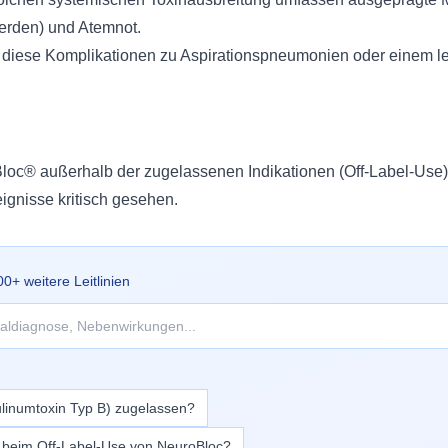
rden) und Atemnot.
 diese Komplikationen zu Aspirationspneumonien oder einem 
c® außerhalb der zugelassenen Indikationen (Off-Label-Use) 
ignisse kritisch gesehen.
00
+ weitere Leitlinien
ulinumtoxin Typ B) zugelassen?
 beim Off-Label-Use von NeuroBloc?