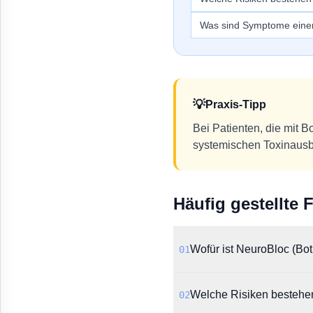
Was sind Symptome einer
💡
Praxis-Tipp
Bei Patienten, die mit 
systemischen Toxinausbr
Häufig gestellte 
Wofür ist NeuroBloc (Bo
01
NeuroBloc ist primär für
Welche Risiken bestehe
02