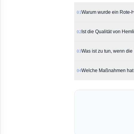
Warum wurde ein Rote-Han
01
Die AkdÄ informiert dar
Ist die Qualität von Hem
02
Automatisierungsproblem
Laut dem Rote-Hand-Brief
Was ist zu tun, wenn die
03
des eigentlichen Arzneimi
Es wird empfohlen, die 
Welche Maßnahmen hat de
04
herunterzuladen, auszud
Um das Problem in Zukunf
Damit wird sichergestellt