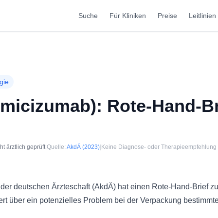
Suche
Für Kliniken
Preise
Leitlinien
gie
micizumab): Rote-Hand-Br
 ärztlich geprüft
|
Quelle:
AkdÄ
(2023)
|
Keine Diagnose- oder Therapieempfehlung
 der deutschen Ärzteschaft (AkdÄ) hat einen Rote-Hand-Brief 
rmiert über ein potenzielles Problem bei der Verpackung bestimm