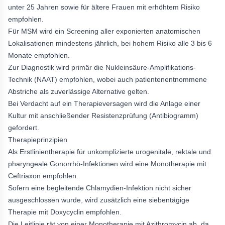
unter 25 Jahren sowie für ältere Frauen mit erhöhtem Risiko
empfohlen.
Für MSM wird ein Screening aller exponierten anatomischen
Lokalisationen mindestens jährlich, bei hohem Risiko alle 3 bis 6
Monate empfohlen.
Zur Diagnostik wird primär die Nukleinsäure-Amplifikations-
Technik (NAAT) empfohlen, wobei auch patientenentnommene
Abstriche als zuverlässige Alternative gelten.
Bei Verdacht auf ein Therapieversagen wird die Anlage einer
Kultur mit anschließender Resistenzprüfung (Antibiogramm)
gefordert.
Therapieprinzipien
Als Erstlinientherapie für unkomplizierte urogenitale, rektale und
pharyngeale Gonorrhö-Infektionen wird eine Monotherapie mit
Ceftriaxon empfohlen.
Sofern eine begleitende Chlamydien-Infektion nicht sicher
ausgeschlossen wurde, wird zusätzlich eine siebentägige
Therapie mit Doxycyclin empfohlen.
Die Leitlinie rät von einer Monotherapie mit Azithromycin ab, da