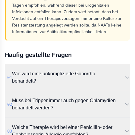
Tagen empfohlen, während dieser bei urogenitalen
Infektionen entfallen kann. Zudem wird betont, dass bei
Verdacht auf ein Therapieversagen immer eine Kultur zur
Resistenztestung angelegt werden sollte, da NAATs keine
Informationen zur Antibiotikaempfindlichkeit liefern.
Häufig gestellte Fragen
Wie wird eine unkomplizierte Gonorrhö
01
behandelt?
Die CDC-Leitlinie empfiehlt eine Einmaldosis von 500
Muss bei Tripper immer auch gegen Chlamydien
mg Ceftriaxon intramuskulär für Personen unter 150
02
kg Körpergewicht. Bei Personen ab 150 kg wird eine
behandelt werden?
erhöhte Dosis von 1 g Ceftriaxon empfohlen.
Laut Leitlinie wird eine zusätzliche Therapie mit
Welche Therapie wird bei einer Penicillin- oder
Doxycyclin (100 mg zweimal täglich für 7 Tage)
03
empfohlen, sofern eine begleitende Chlamydien-
Cephalosporin-Allergie empfohlen?