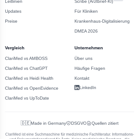
Leitlinien
Scribe (Arztbrief-KI)
Updates
Für Kliniken
Preise
Krankenhaus-Digitalisierung
DMEA 2026
Vergleich
Unternehmen
ClariMed vs AMBOSS
Über uns
ClariMed vs ChatGPT
Häufige Fragen
ClariMed vs Heidi Health
Kontakt
LinkedIn
ClariMed vs OpenEvidence
ClariMed vs UpToDate
🇩🇪
Made in Germany
DSGVO
Quellen zitiert
ClariMed ist eine Suchmaschine für medizinische Fachliteratur.
Informations-