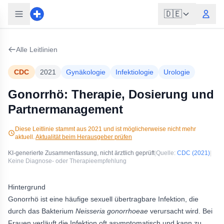
🇩🇪
Alle Leitlinien
CDC
2021
Gynäkologie
Infektiologie
Urologie
Gonorrhö: Therapie, Dosierung und
Partnermanagement
Diese Leitlinie stammt aus
2021
und ist möglicherweise nicht mehr
aktuell.
Aktualität beim Herausgeber prüfen
KI-generierte Zusammenfassung, nicht ärztlich geprüft
|
Quelle:
CDC
(2021)
|
Keine Diagnose- oder Therapieempfehlung
Hintergrund
Gonorrhö ist eine häufige sexuell übertragbare Infektion, die
durch das Bakterium
Neisseria gonorrhoeae
verursacht wird. Bei
Frauen verläuft die Infektion oft asymptomatisch und kann zu