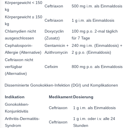
Körpergewicht < 150
Ceftriaxon
500 mg i.m. als Einmaldosis
kg
Körpergewicht ≥ 150
Ceftriaxon
1 g i.m. als Einmaldosis
kg
Chlamydien nicht
Doxycyclin
100 mg p.o. 2-mal täglich
ausgeschlossen
(Zusatz)
für 7 Tage
Cephalosporin-
Gentamicin +
240 mg i.m. (Einmaldosis) +
Allergie (Alternative)
Azithromycin
2 g p.o. (Einmaldosis)
Ceftriaxon nicht
verfügbar
Cefixim
800 mg p.o. als Einmaldosis
(Alternative)
Disseminierte Gonokokken-Infektion (DGI) und Komplikationen
Indikation
Medikament
Dosierung
Gonokokken-
Ceftriaxon
1 g i.m. als Einmaldosis
Konjunktivitis
Arthritis-Dermatitis-
1 g i.m. oder i.v. alle 24
Ceftriaxon
Syndrom
Stunden