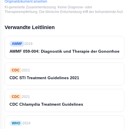
Originaldokument ansehen
KI-generierte Zusammenfassung. Keine Diagnose- oder
Therapieempfehlung. Die klinische Entscheidung trifft der behandelnde Arzt.
Verwandte Leitlinien
AWMF
2019
AWMF 059-004: Diagnostik und Therapie der Gonorrhoe
CDC
2021
CDC STI Treatment Guidelines 2021
CDC
2021
CDC Chlamydia Treatment Guidelines
WHO
2024