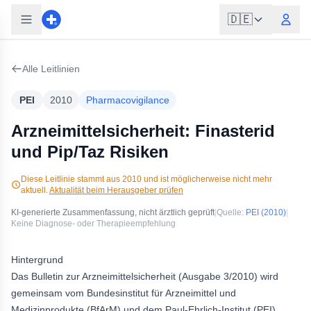
🇩🇪
Alle Leitlinien
PEI
2010
Pharmacovigilance
Arzneimittelsicherheit: Finasterid
und Pip/Taz Risiken
Diese Leitlinie stammt aus
2010
und ist möglicherweise nicht mehr
aktuell.
Aktualität beim Herausgeber prüfen
KI-generierte Zusammenfassung, nicht ärztlich geprüft
|
Quelle:
PEI
(2010)
|
Keine Diagnose- oder Therapieempfehlung
Hintergrund
Das Bulletin zur Arzneimittelsicherheit (Ausgabe 3/2010) wird
gemeinsam vom Bundesinstitut für Arzneimittel und
Medizinprodukte (BfArM) und dem Paul-Ehrlich-Institut (PEI)