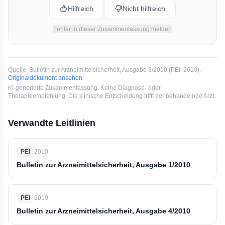
Hintergrundinzidenz.
Hilfreich
Nicht hilfreich
Fehler in dieser Zusammenfassung melden
Quelle:
Bulletin zur Arzneimittelsicherheit, Ausgabe 3/2010
(
PEI
, 2010
).
Originaldokument ansehen
KI-generierte Zusammenfassung. Keine Diagnose- oder
Therapieempfehlung. Die klinische Entscheidung trifft der behandelnde Arzt.
Verwandte Leitlinien
PEI
2010
Bulletin zur Arzneimittelsicherheit, Ausgabe 1/2010
PEI
2010
Bulletin zur Arzneimittelsicherheit, Ausgabe 4/2010