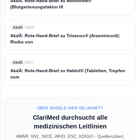
AkdÄ: Rote-Hand-Brief zu Mononine®
(Blutgerinnungsfaktor IX
AkdÄ
2020
AkdÄ: Rote-Hand-Brief zu Trisenox® (Arsentrioxid):
Risiko von
AkdÄ
2017
AkdÄ: Rote-Hand-Brief zu Haldol® (Tabletten, Tropfen
zum
ÜBER GOOGLE HIER GELANDET?
ClariMed durchsucht alle
medizinischen Leitlinien
AWMF, NVL, NICE, WHO, ESC, KDIGO - Quellenzitiert,