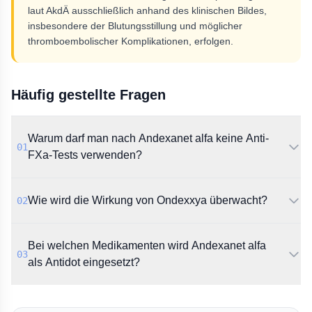
laut AkdÄ ausschließlich anhand des klinischen Bildes,
insbesondere der Blutungsstillung und möglicher
thromboembolischer Komplikationen, erfolgen.
Häufig gestellte Fragen
Warum darf man nach Andexanet alfa keine Anti-
01
FXa-Tests verwenden?
Laut Rote-Hand-Brief ermitteln kommerzielle Tests
Wie wird die Wirkung von Ondexxya überwacht?
02
nach der Gabe falsch-hohe Anti-FXa-
Aktivitätsniveaus. Dies führt zu einer Unterschätzung
Die Überwachung wird ausschließlich anhand
der tatsächlichen Wirksamkeit des Antidots.
Bei welchen Medikamenten wird Andexanet alfa
klinischer Parameter empfohlen. Dazu zählen das
03
Erreichen der Hämostase, das Ausbleiben erneuter
als Antidot eingesetzt?
Blutungen sowie die Beobachtung auf
thromboembolische Ereignisse.
Das Medikament wird zur Aufhebung der
Antikoagulation durch direkte Faktor-Xa-Inhibitoren