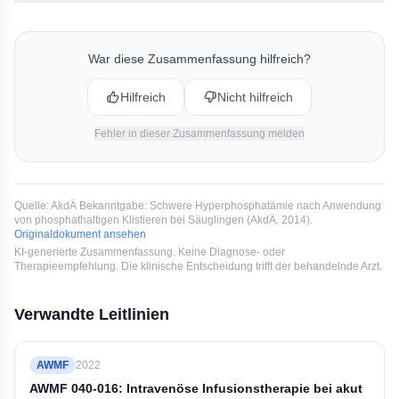
Nein, die AkdÄ stuft Erkrankungen mit verlängerter
Darmpassagezeit wie den Morbus Hirschsprung als
strikte Kontraindikation ein. Die verlängerte
War diese Zusammenfassung hilfreich?
Verweildauer erhöht das Risiko einer toxischen
Phosphatresorption massiv.
Hilfreich
Nicht hilfreich
Fehler in dieser Zusammenfassung melden
Quelle:
AkdÄ Bekanntgabe: Schwere Hyperphosphatämie nach Anwendung
von phosphathaltigen Klistieren bei Säuglingen
(
AkdÄ
, 2014
).
Originaldokument ansehen
KI-generierte Zusammenfassung. Keine Diagnose- oder
Therapieempfehlung. Die klinische Entscheidung trifft der behandelnde Arzt.
Verwandte Leitlinien
AWMF
2022
AWMF 040-016: Intravenöse Infusionstherapie bei akut