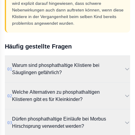
wird explizit darauf hingewiesen, dass schwere
Nebenwirkungen auch dann auftreten können, wenn diese
Klistiere in der Vergangenheit beim selben Kind bereits
problemlos angewendet wurden.
Häufig gestellte Fragen
Warum sind phosphathaltige Klistiere bei
01
Säuglingen gefährlich?
Laut AkdÄ kann die Einlaufflüssigkeit bei verzögerter
Welche Alternativen zu phosphathaltigen
Darmentleerung resorbiert werden. Dies führt zu
02
potenziell lebensbedrohlichen
Klistieren gibt es für Kleinkinder?
Elektrolytverschiebungen wie schweren
Hyperphosphatämien und Hypernatriämien.
Die Stellungnahme nennt glycerolhaltige Zäpfchen als
Dürfen phosphathaltige Einläufe bei Morbus
sichere Alternative. Ebenso werden Rektallösungen
03
mit Natriumcitrat und Sorbitol für Säuglinge und
Hirschsprung verwendet werden?
Kleinkinder empfohlen.