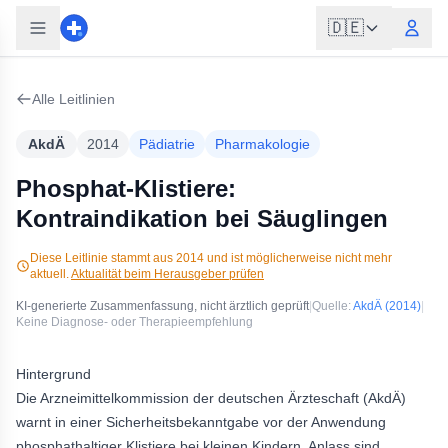
🇩🇪
Alle Leitlinien
AkdÄ
2014
Pädiatrie
Pharmakologie
Phosphat-Klistiere:
Kontraindikation bei Säuglingen
Diese Leitlinie stammt aus
2014
und ist möglicherweise nicht mehr
aktuell.
Aktualität beim Herausgeber prüfen
KI-generierte Zusammenfassung, nicht ärztlich geprüft
|
Quelle:
AkdÄ
(2014)
|
Keine Diagnose- oder Therapieempfehlung
Hintergrund
Die Arzneimittelkommission der deutschen Ärzteschaft (AkdÄ)
warnt in einer Sicherheitsbekanntgabe vor der Anwendung
phosphathaltiger Klistiere bei kleinen Kindern. Anlass sind