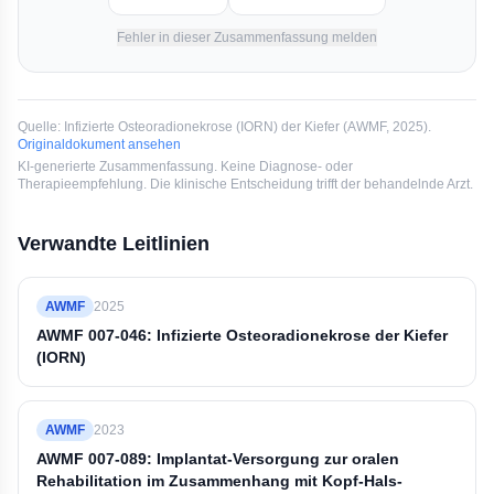
Fehler in dieser Zusammenfassung melden
Quelle:
Infizierte Osteoradionekrose (IORN) der Kiefer
(
AWMF
, 2025
).
Originaldokument ansehen
KI-generierte Zusammenfassung. Keine Diagnose- oder
Therapieempfehlung. Die klinische Entscheidung trifft der behandelnde Arzt.
Verwandte Leitlinien
AWMF
2025
AWMF 007-046: Infizierte Osteoradionekrose der Kiefer
(IORN)
AWMF
2023
AWMF 007-089: Implantat-Versorgung zur oralen
Rehabilitation im Zusammenhang mit Kopf-Hals-