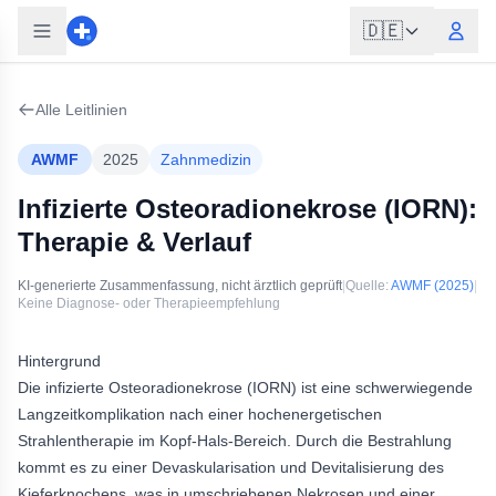
🇩🇪
Alle Leitlinien
AWMF
2025
Zahnmedizin
Infizierte Osteoradionekrose (IORN):
Therapie & Verlauf
KI-generierte Zusammenfassung, nicht ärztlich geprüft
|
Quelle:
AWMF
(2025)
|
Keine Diagnose- oder Therapieempfehlung
Hintergrund
Die infizierte Osteoradionekrose (IORN) ist eine schwerwiegende
Langzeitkomplikation nach einer hochenergetischen
Strahlentherapie im Kopf-Hals-Bereich. Durch die Bestrahlung
kommt es zu einer Devaskularisation und Devitalisierung des
Kieferknochens, was in umschriebenen Nekrosen und einer