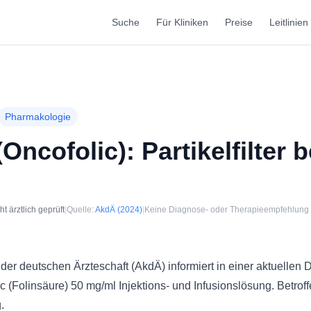
Suche
Für Kliniken
Preise
Leitlinien
Pharmakologie
Oncofolic): Partikelfilter b
 ärztlich geprüft
|
Quelle:
AkdÄ
(2024)
|
Keine Diagnose- oder Therapieempfehlung
der deutschen Ärzteschaft (AkdÄ) informiert in einer aktuellen 
c (Folinsäure) 50 mg/ml Injektions- und Infusionslösung. Betrof
.