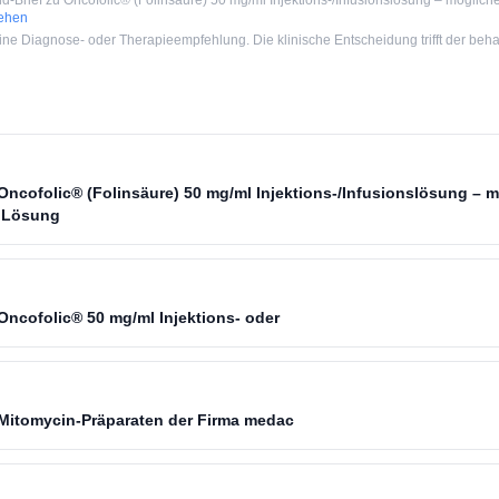
d-Brief zu Oncofolic® (Folinsäure) 50 mg/ml Injektions-/Infusionslösung – mögliche
sehen
e Diagnose- oder Therapieempfehlung. Die klinische Entscheidung trifft der beha
Oncofolic® (Folinsäure) 50 mg/ml Injektions-/Infusionslösung – 
r Lösung
Oncofolic® 50 mg/ml Injektions- oder
 Mitomycin-Präparaten der Firma medac