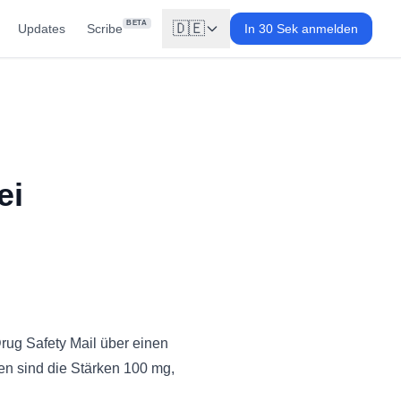
BETA
🇩🇪
Updates
Scribe
In 30 Sek anmelden
ei
Drug Safety Mail über einen
fen sind die Stärken 100 mg,