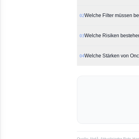
Laut AkdÄ wurden in eini
Welche Filter müssen be
02
Wirkstoffagglomeraten un
Es wird die Verwendung 
Welche Risiken bestehen
03
gilt laut Rote-Hand-Brief
Es wird davor gewarnt, d
Welche Stärken von Oncof
04
Durch den Einsatz der em
Der Rote-Hand-Brief bezi
Infusionslösung.