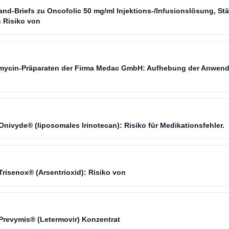
and-Briefs zu Oncofolic 50 mg/ml Injektions-/Infusionslösung, St
 Risiko von
omycin-Präparaten der Firma Medac GmbH: Aufhebung der Anwe
nivyde® (liposomales Irinotecan): Risiko für Medikationsfehler.
risenox® (Arsentrioxid): Risiko von
Prevymis® (Letermovir) Konzentrat