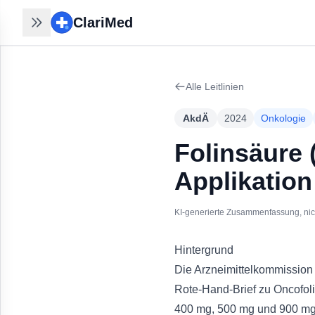
ClariMed
ClariMed
Recherchen nahtlos
fortsetzen
Alle Leitlinien
30 Sek mit Email - kein Passwort,
kein Formular. Ihr Verlauf bleibt auf
AkdÄ
2024
Onkologie
jedem Gerät.
Kostenlos in 30 Sek anmelden
→
Folinsäure (
Applikation
KI-generierte Zusammenfassung, nicht
Hintergrund
Die Arzneimittelkommission 
Rote-Hand-Brief zu Oncofoli
400 mg, 500 mg und 900 mg