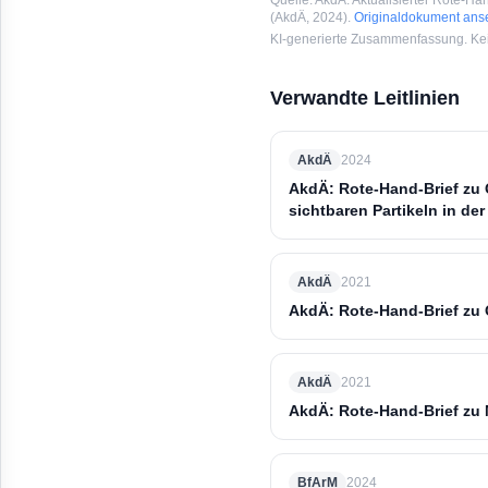
Quelle:
AkdÄ: Aktualisierter Rote-Han
(
AkdÄ
, 2024
).
Originaldokument an
KI-generierte Zusammenfassung. Kein
Verwandte Leitlinien
AkdÄ
2024
AkdÄ: Rote-Hand-Brief zu 
sichtbaren Partikeln in de
AkdÄ
2021
AkdÄ: Rote-Hand-Brief zu 
AkdÄ
2021
AkdÄ: Rote-Hand-Brief zu
BfArM
2024