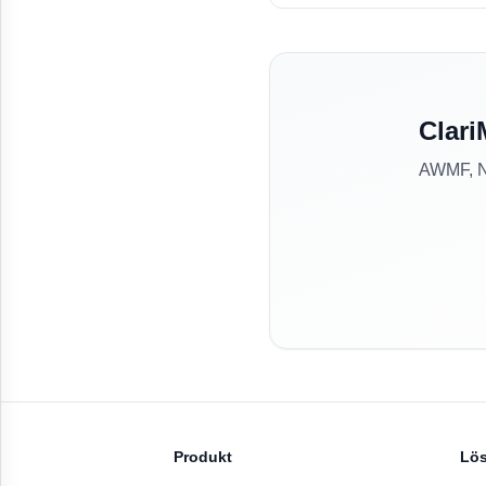
Clari
AWMF, NV
Produkt
Lö