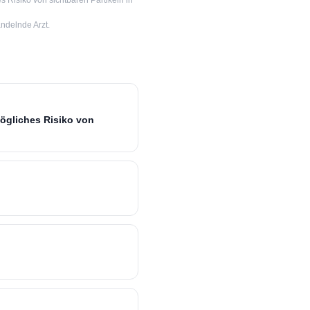
s Risiko von sichtbaren Partikeln in
ndelnde Arzt.
mögliches Risiko von