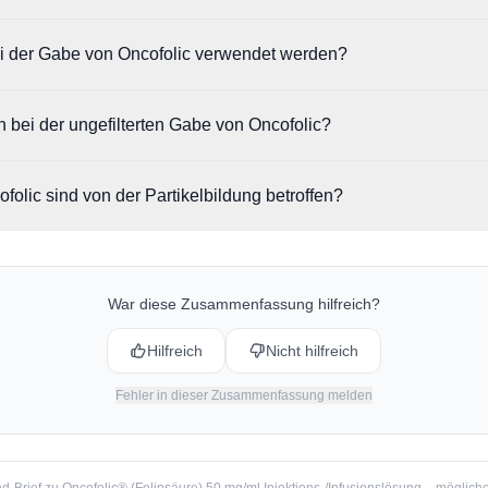
gen Chargen von Oncofolic sichtbare Partikel gefunden. Diese bestehe
i der Gabe von Oncofolic verwendet werden?
d Stopfenbestandteilen.
von Partikelfiltern aus PVDF oder PES mit einer Porengröße von maxim
 bei der ungefilterten Gabe von Oncofolic?
 für alle intravenösen Applikationsformen.
ass die injizierten Partikel zu thromboembolischen Ereignissen im Kap
olic sind von der Partikelbildung betroffen?
pfohlenen Filter wird diesem Risiko vorgebeugt.
eht sich auf die Stärken 100 mg, 400 mg, 500 mg und 900 mg der 50 m
War diese Zusammenfassung hilfreich?
Hilfreich
Nicht hilfreich
Fehler in dieser Zusammenfassung melden