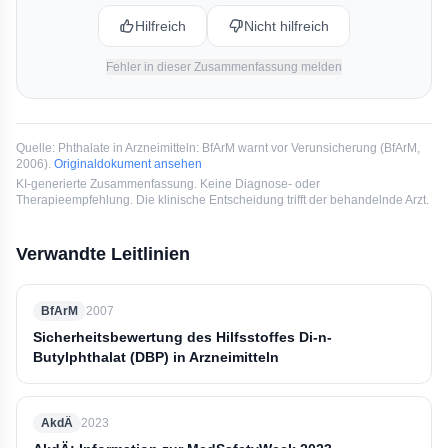
Hilfreich
Nicht hilfreich
Fehler in dieser Zusammenfassung melden
Quelle:
Phthalate in Arzneimitteln: BfArM warnt vor Verunsicherung
(
BfArM
,
2006
).
Originaldokument ansehen
KI-generierte Zusammenfassung. Keine Diagnose- oder
Therapieempfehlung. Die klinische Entscheidung trifft der behandelnde Arzt.
Verwandte Leitlinien
BfArM
2007
Sicherheitsbewertung des Hilfsstoffes Di-n-
Butylphthalat (DBP) in Arzneimitteln
AkdÄ
2023