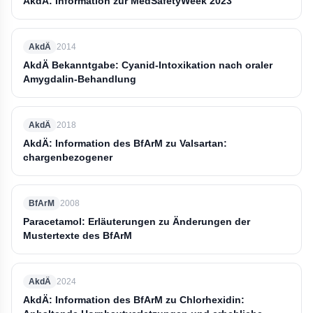
AkdÄ: Information zur MedSafetyWeek 2023
AkdÄ
2014
AkdÄ Bekanntgabe: Cyanid-Intoxikation nach oraler
Amygdalin-Behandlung
AkdÄ
2018
AkdÄ: Information des BfArM zu Valsartan:
chargenbezogener
BfArM
2008
Paracetamol: Erläuterungen zu Änderungen der
Mustertexte des BfArM
AkdÄ
2024
AkdÄ: Information des BfArM zu Chlorhexidin: