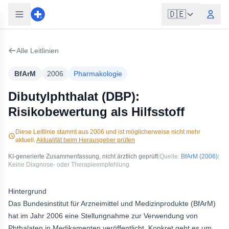
🇩🇪
Alle Leitlinien
BfArM
2006
Pharmakologie
Dibutylphthalat (DBP):
Risikobewertung als Hilfsstoff
Diese Leitlinie stammt aus
2006
und ist möglicherweise nicht mehr
aktuell.
Aktualität beim Herausgeber prüfen
KI-generierte Zusammenfassung, nicht ärztlich geprüft
|
Quelle:
BfArM
(2006)
|
Keine Diagnose- oder Therapieempfehlung
Hintergrund
Das Bundesinstitut für Arzneimittel und Medizinprodukte (BfArM)
hat im Jahr 2006 eine Stellungnahme zur Verwendung von
Phthalaten in Medikamenten veröffentlicht. Konkret geht es um