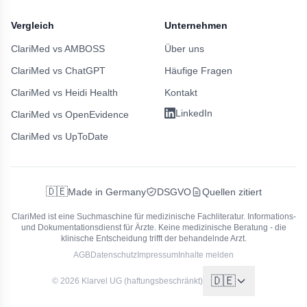
Vergleich
Unternehmen
ClariMed vs AMBOSS
Über uns
ClariMed vs ChatGPT
Häufige Fragen
ClariMed vs Heidi Health
Kontakt
LinkedIn
ClariMed vs OpenEvidence
ClariMed vs UpToDate
🇩🇪
Made in Germany
DSGVO
Quellen zitiert
ClariMed ist eine Suchmaschine für medizinische Fachliteratur.
Informations-
und Dokumentationsdienst für Ärzte. Keine medizinische Beratung - die
klinische Entscheidung trifft der behandelnde Arzt.
AGB
Datenschutz
Impressum
Inhalte melden
🇩🇪
© 2026 Klarvel UG (haftungsbeschränkt)