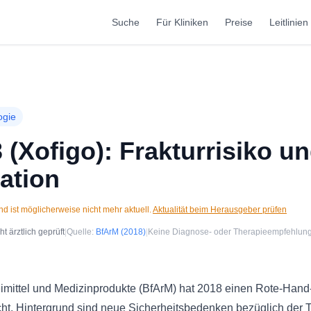
Suche
Für Kliniken
Preise
Leitlinien
ogie
(Xofigo): Frakturrisiko u
ation
d ist möglicherweise nicht mehr aktuell.
Aktualität beim Herausgeber prüfen
 ärztlich geprüft
|
Quelle:
BfArM
(2018)
|
Keine Diagnose- oder Therapieempfehlun
eimittel und Medizinprodukte (BfArM) hat 2018 einen Rote-Hand
licht. Hintergrund sind neue Sicherheitsbedenken bezüglich der