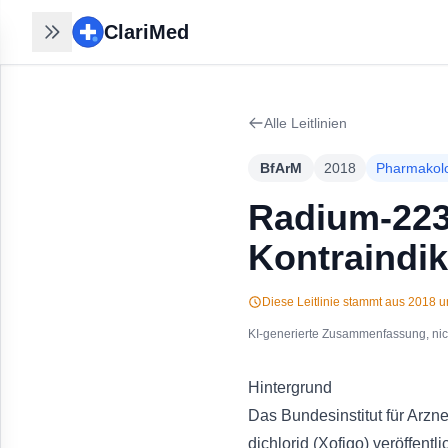
ClariMed
ClariMed
Recherchen nahtlos
fortsetzen
Alle Leitlinien
30 Sek mit Email - kein Passwort,
kein Formular. Ihr Verlauf bleibt auf
BfArM
2018
Pharmakol
jedem Gerät.
Kostenlos in 30 Sek anmelden
→
Radium-223 
Kontraindik
Diese Leitlinie stammt aus
2018
un
KI-generierte Zusammenfassung, nicht
Hintergrund
Das Bundesinstitut für Arzn
dichlorid (Xofigo) veröffent