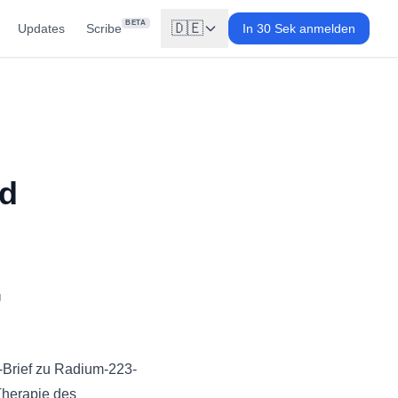
BETA
🇩🇪
Updates
Scribe
In 30 Sek anmelden
nd
g
-Brief zu Radium-223-
 Therapie des