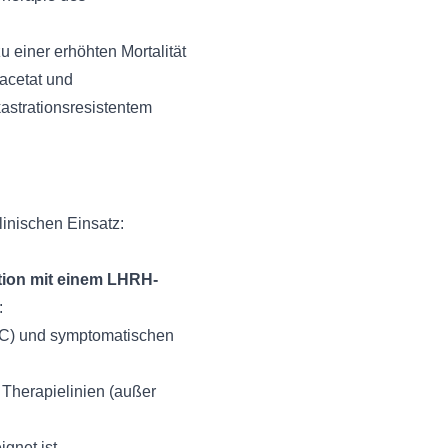
u einer erhöhten Mortalität
nacetat und
astrationsresistentem
inischen Einsatz:
tion mit einem LHRH-
:
PC) und symptomatischen
Therapielinien (außer
gnet ist.