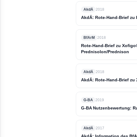
AkdÄ
2018
AkdÄ: Rote-Hand-Brief zu 
BfArM
2018
Rote-Hand-Brief zu Xofigo®
Prednisolon/Prednison
AkdÄ
2018
AkdÄ: Rote-Hand-Brief zu 
G-BA
2019
G-BA Nutzenbewertung: Ra
AkdÄ
2017
AkdÄ: Information des Bf