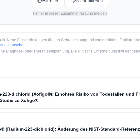
Hilfreich
Nicht hilfreich
Fehler in dieser Zusammenfassung melden
o®): Neue Einschränkungen für den Gebrauch aufgrund von erhöhtem Frakturrisik
kument ansehen
e Diagnose- oder Therapieempfehlung. Die klinische Entscheidung trifft der beha
223-dichlorid (Xofigo®): Erhöhtes Risiko von Todesfällen und Fr
 Studie zu Xofigo®
go® (Radium-223-dichlorid): Änderung des NIST-Standard-Referenz