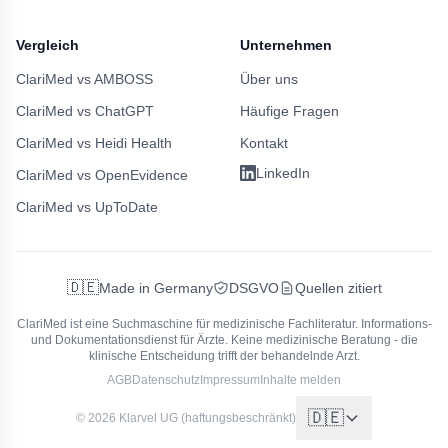
Vergleich
Unternehmen
ClariMed vs AMBOSS
Über uns
ClariMed vs ChatGPT
Häufige Fragen
ClariMed vs Heidi Health
Kontakt
LinkedIn
ClariMed vs OpenEvidence
ClariMed vs UpToDate
🇩🇪
Made in Germany
DSGVO
Quellen zitiert
ClariMed ist eine Suchmaschine für medizinische Fachliteratur.
Informations-
und Dokumentationsdienst für Ärzte. Keine medizinische Beratung - die
klinische Entscheidung trifft der behandelnde Arzt.
AGB
Datenschutz
Impressum
Inhalte melden
🇩🇪
© 2026 Klarvel UG (haftungsbeschränkt)