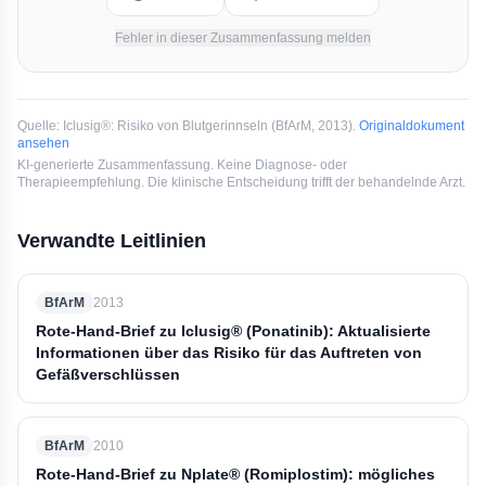
Fehler in dieser Zusammenfassung melden
Quelle:
Iclusig®: Risiko von Blutgerinnseln
(
BfArM
, 2013
).
Originaldokument
ansehen
KI-generierte Zusammenfassung. Keine Diagnose- oder
Therapieempfehlung. Die klinische Entscheidung trifft der behandelnde Arzt.
Verwandte Leitlinien
BfArM
2013
Rote-Hand-Brief zu Iclusig® (Ponatinib): Aktualisierte
Informationen über das Risiko für das Auftreten von
Gefäßverschlüssen
BfArM
2010
Rote-Hand-Brief zu Nplate® (Romiplostim): mögliches