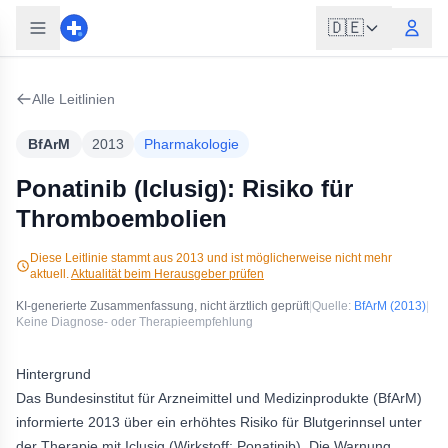
🇩🇪
Alle Leitlinien
BfArM
2013
Pharmakologie
Ponatinib (Iclusig): Risiko für
Thromboembolien
Diese Leitlinie stammt aus
2013
und ist möglicherweise nicht mehr
aktuell.
Aktualität beim Herausgeber prüfen
KI-generierte Zusammenfassung, nicht ärztlich geprüft
|
Quelle:
BfArM
(2013)
|
Keine Diagnose- oder Therapieempfehlung
Hintergrund
Das Bundesinstitut für Arzneimittel und Medizinprodukte (BfArM)
informierte 2013 über ein erhöhtes Risiko für Blutgerinnsel unter
der Therapie mit Iclusig (Wirkstoff: Ponatinib). Die Warnung