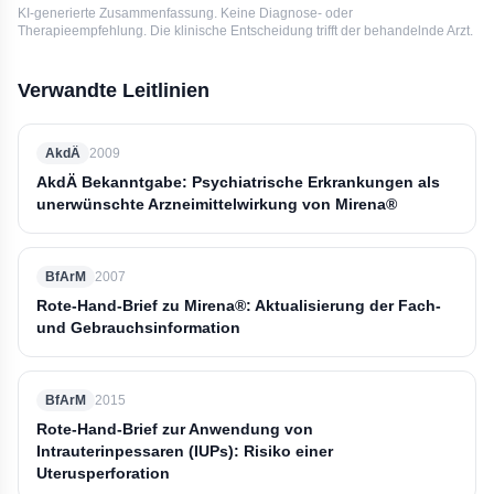
KI-generierte Zusammenfassung. Keine Diagnose- oder
Therapieempfehlung. Die klinische Entscheidung trifft der behandelnde Arzt.
Verwandte Leitlinien
AkdÄ
2009
AkdÄ Bekanntgabe: Psychiatrische Erkrankungen als
unerwünschte Arzneimittelwirkung von Mirena®
BfArM
2007
Rote-Hand-Brief zu Mirena®: Aktualisierung der Fach-
und Gebrauchsinformation
BfArM
2015
Rote-Hand-Brief zur Anwendung von
Intrauterinpessaren (IUPs): Risiko einer
Uterusperforation