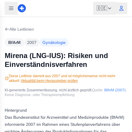
🇩🇪
Alle Leitlinien
BfArM
2007
Gynäkologie
Mirena (LNG-IUS): Risiken und
Einverständnisverfahren
Diese Leitlinie stammt aus
2007
und ist möglicherweise nicht mehr
aktuell.
Aktualität beim Herausgeber prüfen
KI-generierte Zusammenfassung, nicht ärztlich geprüft
|
Quelle:
BfArM
(2007)
|
Keine Diagnose- oder Therapieempfehlung
Hintergrund
Das Bundesinstitut für Arzneimittel und Medizinprodukte (BfArM)
informierte 2007 im Rahmen eines Stufenplanverfahrens über
wichtige Änderungen der Produktinformationen für das