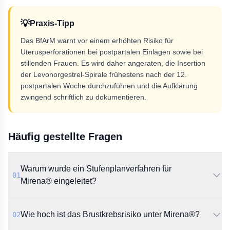
💡
Praxis-Tipp
Das BfArM warnt vor einem erhöhten Risiko für
Uterusperforationen bei postpartalen Einlagen sowie bei
stillenden Frauen. Es wird daher angeraten, die Insertion
der Levonorgestrel-Spirale frühestens nach der 12.
postpartalen Woche durchzuführen und die Aufklärung
zwingend schriftlich zu dokumentieren.
Häufig gestellte Fragen
Warum wurde ein Stufenplanverfahren für
01
Mirena® eingeleitet?
Das BfArM reagierte auf eine auffällige Anzahl von
Wie hoch ist das Brustkrebsrisiko unter Mirena®?
02
Spontanberichten über unerwünschte Ereignisse.
Dazu zählten Brustkrebserkrankungen,