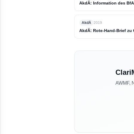
AkdÄ: Information des BfA
AkdÄ
2019
AkdÄ: Rote-Hand-Brief z
Clari
AWMF, NV