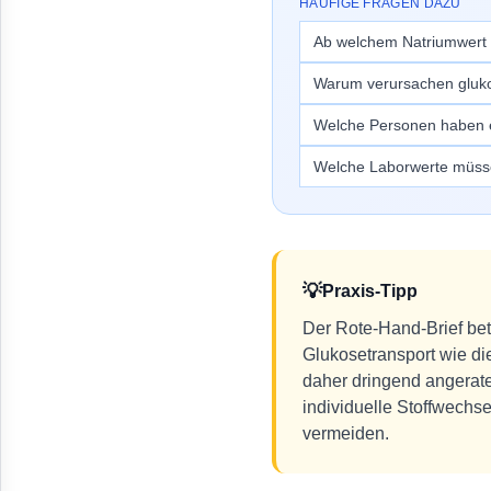
HÄUFIGE FRAGEN DAZU
Ab welchem Natriumwert 
Warum verursachen gluko
Welche Personen haben e
Welche Laborwerte müsse
💡
Praxis-Tipp
Der Rote-Hand-Brief bet
Glukosetransport wie di
daher dringend angerate
individuelle Stoffwech
vermeiden.