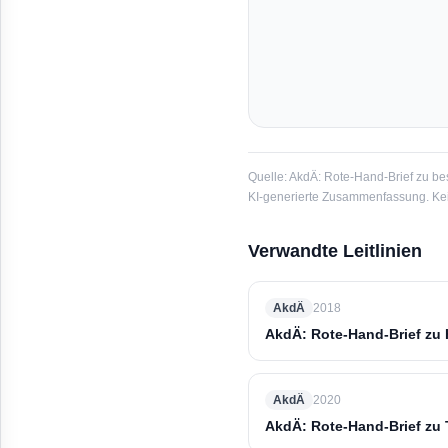
Quelle:
AkdÄ: Rote-Hand-Brief zu bes
KI-generierte Zusammenfassung. Kein
Verwandte Leitlinien
AkdÄ
2018
AkdÄ: Rote-Hand-Brief zu 
AkdÄ
2020
AkdÄ: Rote-Hand-Brief zu T