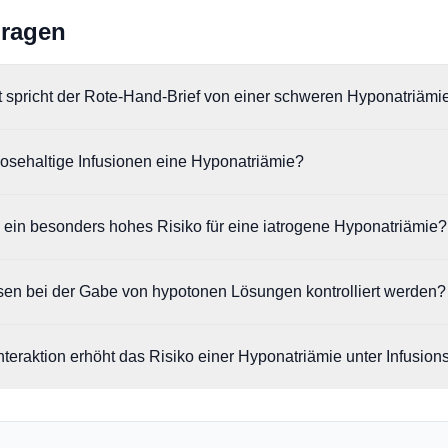
Fragen
spricht der Rote-Hand-Brief von einer schweren Hyponatriämi
nung wird eine schwere Hyponatriämie bei einem Serumnatrium-Spiegel
sehaltige Infusionen eine Hyponatriämie?
 Glukose schnell in die Körperzellen transportiert und metabolisiert wi
in besonders hohes Risiko für eine iatrogene Hyponatriämie?
 Wasser im Extrazellularraum zurück, was zu einem Verdünnungseffekt f
esondere Kinder, Frauen unter der Geburt, postoperative Fälle sowie
en bei der Gabe von hypotonen Lösungen kontrolliert werden?
hter ADH-Ausschüttung (z. B. SIADH) als Hochrisikogruppen.
nd während der Infusionstherapie das Flüssigkeitsgleichgewicht, die 
eraktion erhöht das Risiko einer Hyponatriämie unter Infusion
ere Elektrolyte zu überwachen.
 vor der gleichzeitigen Behandlung mit Vasopressin-Agonisten wie Terl
ie Wasserretention zusätzlich verstärken.