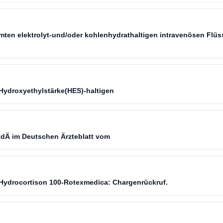
ten elektrolyt-und/oder kohlenhydrathaltigen intravenösen Flüss
Hydroxyethylstärke(HES)-haltigen
dÄ im Deutschen Ärzteblatt vom
 Hydrocortison 100-Rotexmedica: Chargenrückruf.