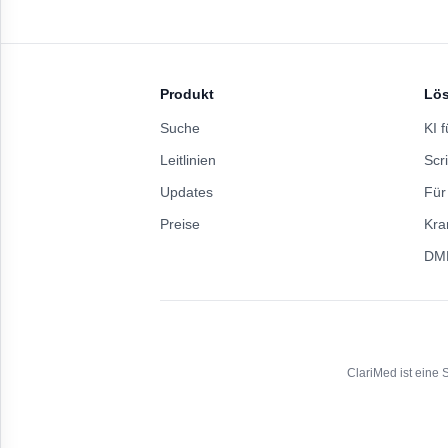
Produkt
Lö
Suche
KI f
Leitlinien
Scri
Updates
Für
Preise
Kra
DM
Gast
Anmelden für mehr
ClariMed ist eine 
Einstellungen