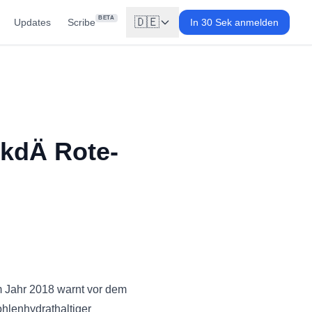
BETA
🇩🇪
Updates
Scribe
In 30 Sek anmelden
AkdÄ Rote-
m Jahr 2018 warnt vor dem
hlenhydrathaltiger