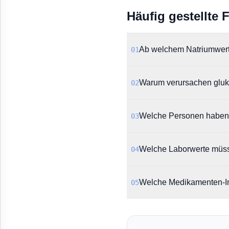
Häufig gestellte 
Ab welchem Natriumwert 
01
Laut der Sicherheitswar
Warum verursachen gluko
02
definiert.
Die Warnung erklärt, dass
Welche Personen haben e
03
Lösungsmittel als freies
Das Dokument nennt insb
Welche Laborwerte müss
04
Leberversagen oder erhö
Es wird empfohlen, vor u
Welche Medikamenten-Int
05
Serumnatrium sowie weit
Die AkdÄ warnt besonders
Desmopressin, da diese d