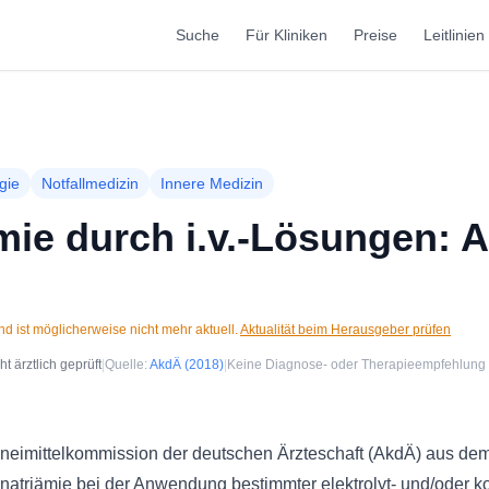
Suche
Für Kliniken
Preise
Leitlinien
gie
Notfallmedizin
Innere Medizin
ie durch i.v.-Lösungen: 
d ist möglicherweise nicht mehr aktuell.
Aktualität beim Herausgeber prüfen
 ärztlich geprüft
|
Quelle:
AkdÄ
(2018)
|
Keine Diagnose- oder Therapieempfehlung
zneimittelkommission der deutschen Ärzteschaft (AkdÄ) aus de
atriämie bei der Anwendung bestimmter elektrolyt- und/oder ko