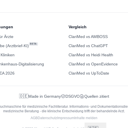
sungen
Vergleich
ür Ärzte
ClariMed vs AMBOSS
BETA
be (Arztbrief-KI)
ClariMed vs ChatGPT
 Kliniken
ClariMed vs Heidi Health
nkenhaus-Digitalisierung
ClariMed vs OpenEvidence
EA 2026
ClariMed vs UpToDate
🇩🇪
Made in Germany
DSGVO
Quellen zitiert
Suchmaschine für medizinische Fachliteratur.
Informations- und Dokumentationsdien
medizinische Beratung - die klinische Entscheidung trifft der behandelnde Arzt.
AGB
Datenschutz
Impressum
Inhalte melden