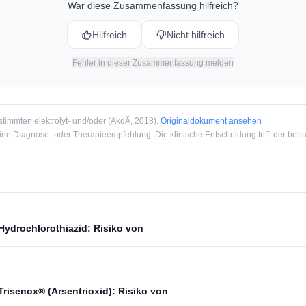
War diese Zusammenfassung hilfreich?
Hilfreich
Nicht hilfreich
Fehler in dieser Zusammenfassung melden
timmten elektrolyt- und/oder
(
AkdÄ
, 2018
).
Originaldokument ansehen
e Diagnose- oder Therapieempfehlung. Die klinische Entscheidung trifft der beha
Hydrochlorothiazid: Risiko von
risenox® (Arsentrioxid): Risiko von