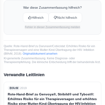
Kombination aus Darunavir und Ritonavir. Diese kann
laut Rote-Hand-Brief für schwangere Patientinnen in
War diese Zusammenfassung hilfreich?
Erwägung gezogen werden.
Hilfreich
Nicht hilfreich
Fehler in dieser Zusammenfassung melden
Quelle:
Rote-Hand-Brief zu Darunavir/Cobicistat: Erhöhtes Risiko für ein
Therapieversagen und eine Mutter-Kind-Übertragung der HIV- Infektion
(
BfArM
, 2018
).
Originaldokument ansehen
KI-generierte Zusammenfassung. Keine Diagnose- oder
Therapieempfehlung. Die klinische Entscheidung trifft der behandelnde Arzt.
Verwandte Leitlinien
BfArM
2019
Rote-Hand-Brief zu Genvoya®, Stribild® und Tybost®:
Erhöhtes Risiko für ein Therapieversagen und erhöhtes
Risiko einer Mutter-Kind-Übertragung der HIV-Infektion