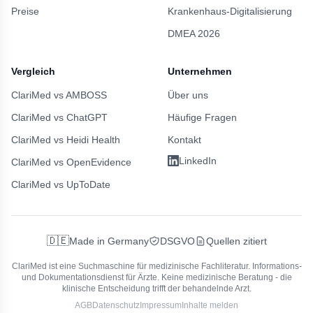
Preise
Krankenhaus-Digitalisierung
DMEA 2026
Vergleich
Unternehmen
ClariMed vs AMBOSS
Über uns
ClariMed vs ChatGPT
Häufige Fragen
ClariMed vs Heidi Health
Kontakt
LinkedIn
ClariMed vs OpenEvidence
ClariMed vs UpToDate
🇩🇪
Made in Germany
DSGVO
Quellen zitiert
ClariMed ist eine Suchmaschine für medizinische Fachliteratur.
Informations-
und Dokumentationsdienst für Ärzte. Keine medizinische Beratung - die
klinische Entscheidung trifft der behandelnde Arzt.
AGB
Datenschutz
Impressum
Inhalte melden