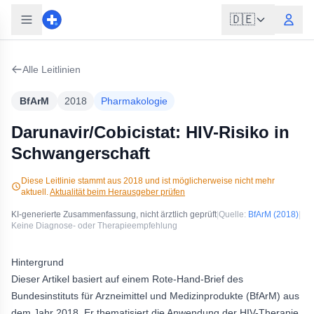
🇩🇪
Alle Leitlinien
BfArM
2018
Pharmakologie
Darunavir/Cobicistat: HIV-Risiko in
Schwangerschaft
Diese Leitlinie stammt aus
2018
und ist möglicherweise nicht mehr
aktuell.
Aktualität beim Herausgeber prüfen
KI-generierte Zusammenfassung, nicht ärztlich geprüft
|
Quelle:
BfArM
(2018)
|
Keine Diagnose- oder Therapieempfehlung
Hintergrund
Dieser Artikel basiert auf einem Rote-Hand-Brief des
Bundesinstituts für Arzneimittel und Medizinprodukte (BfArM) aus
dem Jahr 2018. Er thematisiert die Anwendung der HIV-Therapie