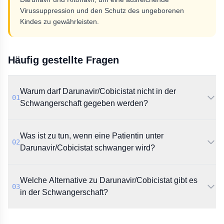
Virussuppression und den Schutz des ungeborenen
Kindes zu gewährleisten.
Häufig gestellte Fragen
Warum darf Darunavir/Cobicistat nicht in der
01
Schwangerschaft gegeben werden?
Pharmakokinetische Daten zeigen, dass die
Was ist zu tun, wenn eine Patientin unter
Plasmaspiegel von Darunavir und Cobicistat im
02
zweiten und dritten Trimenon absinken. Dies erhöht
Darunavir/Cobicistat schwanger wird?
laut Rote-Hand-Brief das Risiko für ein
Therapieversagen und eine HIV-Übertragung auf das
Der Rote-Hand-Brief empfiehlt, die Patientin
Welche Alternative zu Darunavir/Cobicistat gibt es
Kind.
umgehend auf eine alternative HIV-Therapie
03
umzustellen. Eine Fortführung der Behandlung mit
in der Schwangerschaft?
Darunavir/Cobicistat wird nicht empfohlen.
Als mögliche Alternative nennt das BfArM die