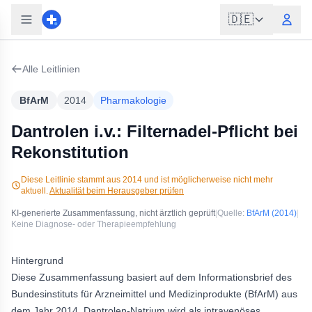
🇩🇪
Alle Leitlinien
BfArM
2014
Pharmakologie
Dantrolen i.v.: Filternadel-Pflicht bei
Rekonstitution
Diese Leitlinie stammt aus
2014
und ist möglicherweise nicht mehr
aktuell.
Aktualität beim Herausgeber prüfen
KI-generierte Zusammenfassung, nicht ärztlich geprüft
|
Quelle:
BfArM
(2014)
|
Keine Diagnose- oder Therapieempfehlung
Hintergrund
Diese Zusammenfassung basiert auf dem Informationsbrief des
Bundesinstituts für Arzneimittel und Medizinprodukte (BfArM) aus
dem Jahr 2014. Dantrolen-Natrium wird als intravenöses