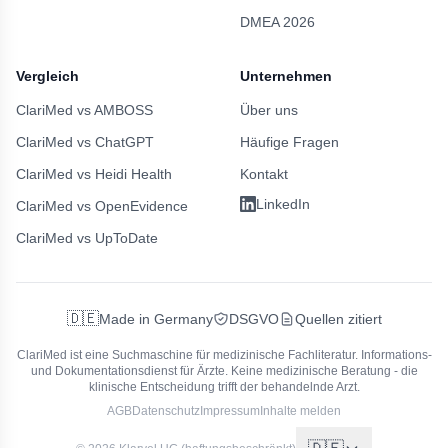
DMEA 2026
Vergleich
Unternehmen
ClariMed vs AMBOSS
Über uns
ClariMed vs ChatGPT
Häufige Fragen
ClariMed vs Heidi Health
Kontakt
LinkedIn
ClariMed vs OpenEvidence
ClariMed vs UpToDate
🇩🇪
Made in Germany
DSGVO
Quellen zitiert
ClariMed ist eine Suchmaschine für medizinische Fachliteratur.
Informations-
und Dokumentationsdienst für Ärzte. Keine medizinische Beratung - die
klinische Entscheidung trifft der behandelnde Arzt.
AGB
Datenschutz
Impressum
Inhalte melden