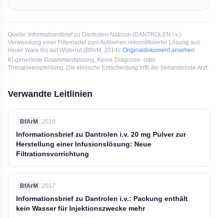
Quelle:
Informationsbrief zu Dantrolen-Natrium (DANTROLEN i.v.):
Verwendung einer Filternadel zum Aufziehen rekonstituierter Lösung aus
neuer Ware bis auf Widerruf
(
BfArM
, 2014
).
Originaldokument ansehen
KI-generierte Zusammenfassung. Keine Diagnose- oder
Therapieempfehlung. Die klinische Entscheidung trifft der behandelnde Arzt.
Verwandte Leitlinien
BfArM
2019
Informationsbrief zu Dantrolen i.v. 20 mg Pulver zur
Herstellung einer lnfusionslösung: Neue
Filtrationsvorrichtung
BfArM
2017
Informationsbrief zu Dantrolen i.v.: Packung enthält
kein Wasser für Injektionszwecke mehr