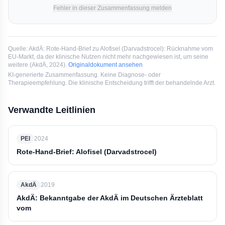
Fehler in dieser Zusammenfassung melden
Quelle:
AkdÄ: Rote-Hand-Brief zu Alofisel (Darvadstrocel): Rücknahme vom
EU-Markt, da der klinische Nutzen nicht mehr nachgewiesen ist, um seine
weitere
(
AkdÄ
, 2024
).
Originaldokument ansehen
KI-generierte Zusammenfassung. Keine Diagnose- oder
Therapieempfehlung. Die klinische Entscheidung trifft der behandelnde Arzt.
Verwandte Leitlinien
PEI
2024
Rote-Hand-Brief: Alofisel (Darvadstrocel)
AkdÄ
2019
AkdÄ: Bekanntgabe der AkdÄ im Deutschen Ärzteblatt
vom