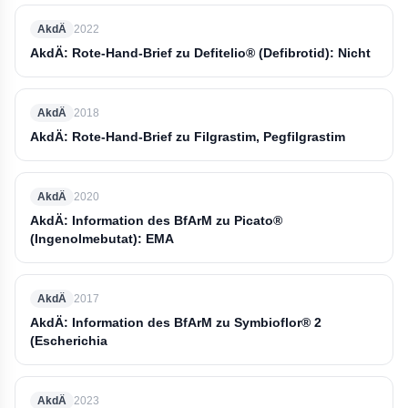
AkdÄ
2022
AkdÄ: Rote-Hand-Brief zu Defitelio® (Defibrotid): Nicht
AkdÄ
2018
AkdÄ: Rote-Hand-Brief zu Filgrastim, Pegfilgrastim
AkdÄ
2020
AkdÄ: Information des BfArM zu Picato®
(Ingenolmebutat): EMA
AkdÄ
2017
AkdÄ: Information des BfArM zu Symbioflor® 2
(Escherichia
AkdÄ
2023