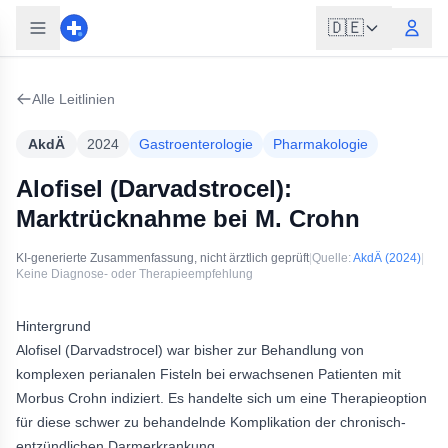
🇩🇪
Alle Leitlinien
AkdÄ
2024
Gastroenterologie
Pharmakologie
Alofisel (Darvadstrocel):
Marktrücknahme bei M. Crohn
KI-generierte Zusammenfassung, nicht ärztlich geprüft
|
Quelle:
AkdÄ
(2024)
|
Keine Diagnose- oder Therapieempfehlung
Hintergrund
Alofisel (Darvadstrocel) war bisher zur Behandlung von
komplexen perianalen Fisteln bei erwachsenen Patienten mit
Morbus Crohn indiziert. Es handelte sich um eine Therapieoption
für diese schwer zu behandelnde Komplikation der chronisch-
entzündlichen Darmerkrankung.