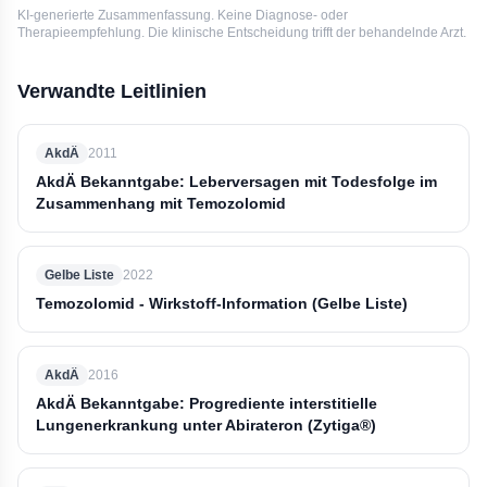
KI-generierte Zusammenfassung. Keine Diagnose- oder
Therapieempfehlung. Die klinische Entscheidung trifft der behandelnde Arzt.
Verwandte Leitlinien
AkdÄ
2011
AkdÄ Bekanntgabe: Leberversagen mit Todesfolge im
Zusammenhang mit Temozolomid
Gelbe Liste
2022
Temozolomid - Wirkstoff-Information (Gelbe Liste)
AkdÄ
2016
AkdÄ Bekanntgabe: Progrediente interstitielle
Lungenerkrankung unter Abirateron (Zytiga®)