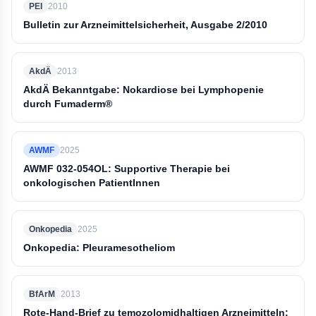
PEI
2010
Bulletin zur Arzneimittelsicherheit, Ausgabe 2/2010
AkdÄ
2013
AkdÄ Bekanntgabe: Nokardiose bei Lymphopenie
durch Fumaderm®
AWMF
2025
AWMF 032-054OL: Supportive Therapie bei
onkologischen PatientInnen
Onkopedia
2025
Onkopedia: Pleuramesotheliom
BfArM
2013
Rote-Hand-Brief zu temozolomidhaltigen Arzneimitteln: