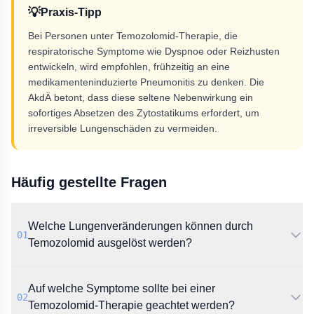
💡
Praxis-Tipp
Bei Personen unter Temozolomid-Therapie, die
respiratorische Symptome wie Dyspnoe oder Reizhusten
entwickeln, wird empfohlen, frühzeitig an eine
medikamenteninduzierte Pneumonitis zu denken. Die
AkdÄ betont, dass diese seltene Nebenwirkung ein
sofortiges Absetzen des Zytostatikums erfordert, um
irreversible Lungenschäden zu vermeiden.
Häufig gestellte Fragen
Welche Lungenveränderungen können durch
01
Temozolomid ausgelöst werden?
Laut AkdÄ kann Temozolomid in seltenen Fällen eine
Auf welche Symptome sollte bei einer
nicht-infektiöse Alveolitis oder Pneumonitis
02
verursachen. Zuvor waren bei längerer Einnahme vor
Temozolomid-Therapie geachtet werden?