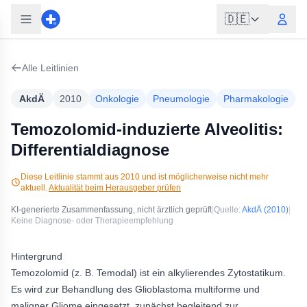
🇩🇪
Alle Leitlinien
AkdÄ
2010
Onkologie
Pneumologie
Pharmakologie
Temozolomid-induzierte Alveolitis:
Differentialdiagnose
Diese Leitlinie stammt aus
2010
und ist möglicherweise nicht mehr
aktuell.
Aktualität beim Herausgeber prüfen
KI-generierte Zusammenfassung, nicht ärztlich geprüft
|
Quelle:
AkdÄ
(2010)
|
Keine Diagnose- oder Therapieempfehlung
Hintergrund
Temozolomid (z. B. Temodal) ist ein alkylierendes Zytostatikum.
Es wird zur Behandlung des Glioblastoma multiforme und
maligner Gliome eingesetzt, zunächst begleitend zur