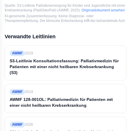
Quelle:
S3-Leitlinie Palliativversorgung für Kinder und Jugendliche mit einer
Krebserkrankung (PädOnkoPall)
(
AWMF
, 2025
).
Originaldokument ansehen
KI-generierte Zusammenfassung. Keine Diagnose- oder
Therapieempfehlung. Die klinische Entscheidung trifft der behandelnde Arzt.
Verwandte Leitlinien
AWMF
2019
S3-Leitlinie Konsultationsfassung: Palliativmedizin für
Patienten mit einer nicht heilbaren Krebserkrankung
(S3)
AWMF
2019
AWMF 128-001OL: Palliativmedizin für Patienten mit
einer nicht heilbaren Krebserkrankung
AWMF
2026