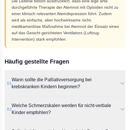
Die Leitlinie betont ausdrücklich, dass eine lege artis
durchgeführte Therapie der Atemnot mit Opioiden nicht zu
einer klinisch relevanten Atemdepression führt. Zudem
wird als einfache, aber hochwirksame nicht-
medikamentöse Maßnahme bei Atemnot der Einsatz eines
auf das Gesicht gerichteten Ventilators (Luftzug-
Intervention) stark empfohlen.
Häufig gestellte Fragen
Wann sollte die Palliativversorgung bei
01
krebskranken Kindern beginnen?
Laut Leitlinie soll die Palliativversorgung bereits bei
Welche Schmerzskalen werden für nicht-verbale
Diagnosestellung einer prognostisch ungünstigen
02
Krebserkrankung angeboten werden. Dies gilt
Kinder empfohlen?
unabhängig davon, ob noch eine tumorspezifische
Therapie durchgeführt wird.
Es wird die Verwendung validierter