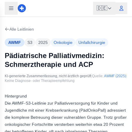
🇩🇪
Alle Leitlinien
AWMF
S3
2025
Onkologie
Unfallchirurgie
Pädiatrische Palliativmedizin:
Schmerztherapie und ACP
KI-generierte Zusammenfassung, nicht ärztlich geprüft
|
Quelle:
AWMF
(2025)
|
Keine Diagnose- oder Therapieempfehlung
Hintergrund
Die AWMF-S3-Leitlinie zur Palliativversorgung für Kinder und
Jugendliche mit einer Krebserkrankung (PädOnkoPall) adressiert
die komplexe Betreuung dieser vulnerablen Gruppe. Trotz großer
onkologischer Fortschritte versterben weiterhin etwa 20 Prozent
der betroffenen Kinder, oft nach jahrelangen Therapien.