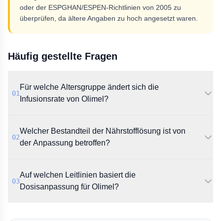
oder der ESPGHAN/ESPEN-Richtlinien von 2005 zu
überprüfen, da ältere Angaben zu hoch angesetzt waren.
Häufig gestellte Fragen
Für welche Altersgruppe ändert sich die
01
Infusionsrate von Olimel?
Laut BfArM-Informationsbrief betrifft die Änderung
Welcher Bestandteil der Nährstofflösung ist von
spezifisch Kinder in der Altersgruppe von 2 bis 11
02
Jahren.
der Anpassung betroffen?
Die Anpassung bezieht sich auf die maximale
Auf welchen Leitlinien basiert die
Infusionsrate pro Stunde für Lipide.
03
Dosisanpassung für Olimel?
Die Änderung erfolgt, um die Übereinstimmung mit
den ESPGHAN/ESPEN-Richtlinien aus dem Jahr 2005