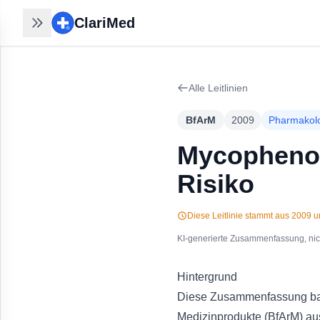
ClariMed
ClariMed
Recherchen nahtlos
fortsetzen
Alle Leitlinien
30 Sek mit Email - kein Passwort,
kein Formular. Ihr Verlauf bleibt auf
BfArM
2009
Pharmakol
jedem Gerät.
Kostenlos in 30 Sek anmelden
→
Mycophenol
Risiko
Diese Leitlinie stammt aus
2009
un
KI-generierte Zusammenfassung, nicht
Hintergrund
Diese Zusammenfassung basi
Medizinprodukte (BfArM) au