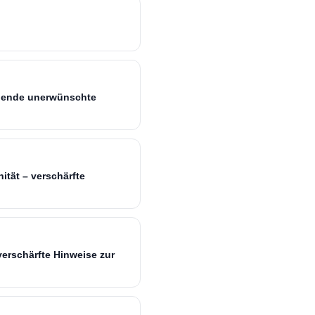
egende unerwünschte
ität – verschärfte
erschärfte Hinweise zur