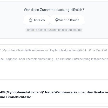
ept® vertrieben.
War diese Zusammenfassung hilfreich?
Hilfreich
Nicht hilfreich
Fehler in dieser Zusammenfassung melden
® (Mycophenolatmofetil): Auftreten von Erythroblastopenien (PRCA= Pure Red Cell 
e Diagnose- oder Therapieempfehlung. Die klinische Entscheidung trifft der beha
pt® (Mycophenolatmofetil): Neue Warnhinweise über das Risiko v
nd Bronchiektasie