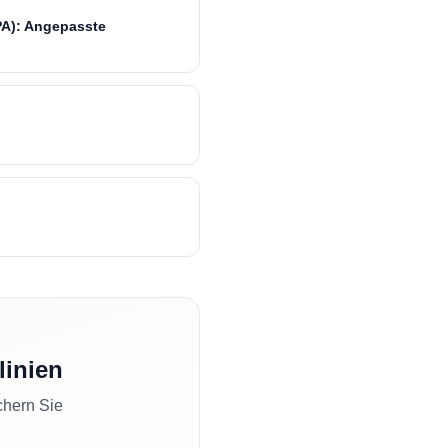
PA): Angepasste
linien
chern Sie