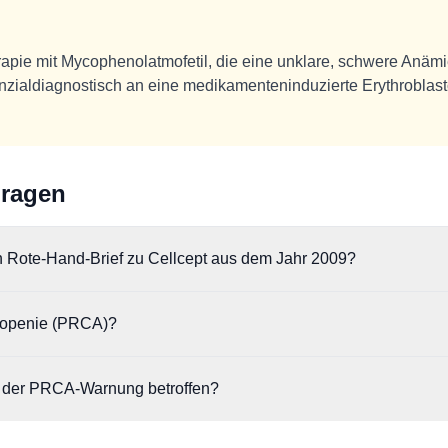
rapie mit Mycophenolatmofetil, die eine unklare, schwere Anämi
erenzialdiagnostisch an eine medikamenteninduzierte Erythrobl
Fragen
en Rote-Hand-Brief zu Cellcept aus dem Jahr 2009?
ber neue sicherheitsrelevante Erkenntnisse, die einen Zusammenhang 
stopenie (PRCA)?
llcept®) und dem Auftreten von Erythroblastopenien (PRCA) aufzeigen.
a (PRCA) ist eine isolierte Bildungsstörung der roten Blutkörperchen i
on der PRCA-Warnung betroffen?
 bei gleichzeitigem Fehlen von Retikulozyten.
ezieht sich auf das Immunsuppressivum Mycophenolatmofetil. Dieses 