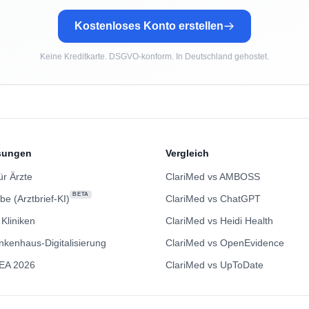
Kostenloses Konto erstellen
Keine Kreditkarte. DSGVO-konform. In Deutschland gehostet.
sungen
Vergleich
ür Ärzte
ClariMed vs AMBOSS
BETA
be (Arztbrief-KI)
ClariMed vs ChatGPT
 Kliniken
ClariMed vs Heidi Health
nkenhaus-Digitalisierung
ClariMed vs OpenEvidence
EA 2026
ClariMed vs UpToDate