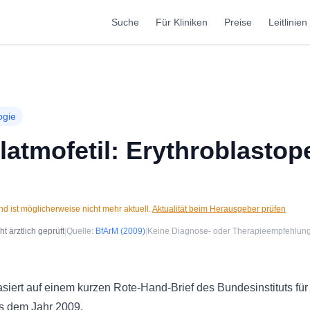
Suche
Für Kliniken
Preise
Leitlinien
ogie
atmofetil: Erythroblastop
d ist möglicherweise nicht mehr aktuell.
Aktualität beim Herausgeber prüfen
 ärztlich geprüft
|
Quelle:
BfArM
(2009)
|
Keine Diagnose- oder Therapieempfehlun
ert auf einem kurzen Rote-Hand-Brief des Bundesinstituts für 
s dem Jahr 2009.