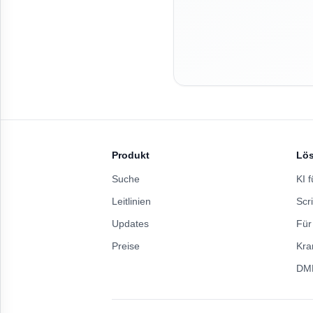
Produkt
Lö
Suche
KI f
Leitlinien
Scri
Updates
Für
Preise
Kra
DM