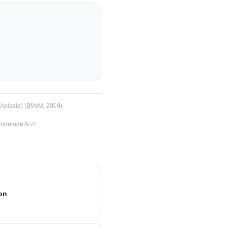
Aplasia)
(
BfArM
, 2009
).
ndelnde Arzt.
on