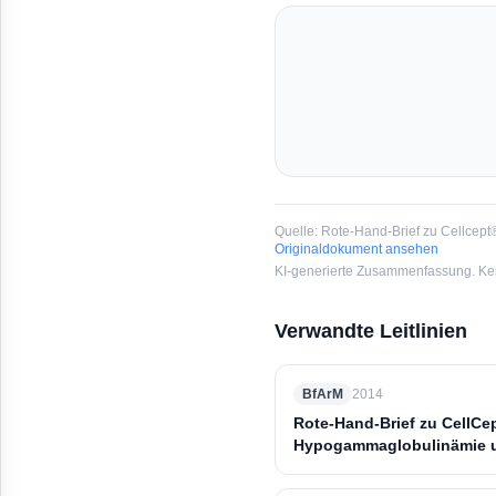
dem Handelsnamen Cellc
Quelle:
Rote-Hand-Brief zu Cellcept
Originaldokument ansehen
KI-generierte Zusammenfassung. Kein
Verwandte Leitlinien
BfArM
2014
Rote-Hand-Brief zu CellCe
Hypogammaglobulinämie u