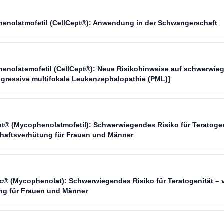
henolatmofetil (CellCept®): Anwendung in der Schwangerschaft
henolatemofetil (CellCept®): Neue Risikohinweise auf schwerwi
ogressive multifokale Leukenzephalopathie (PML)]
pt® (Mycophenolatmofetil): Schwerwiegendes Risiko für Teratogen
haftsverhütung für Frauen und Männer
ic® (Mycophenolat): Schwerwiegendes Risiko für Teratogenität – v
ng für Frauen und Männer