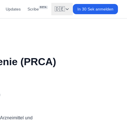
BETA
🇩🇪
Updates
Scribe
In 30 Sek anmelden
enie (PRCA)
g
Arzneimittel und