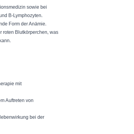
tionsmedizin sowie bei
 und B-Lymphozyten.
ende Form der Anämie.
r roten Blutkörperchen, was
kann.
erapie mit
m Auftreten von
 Nebenwirkung bei der