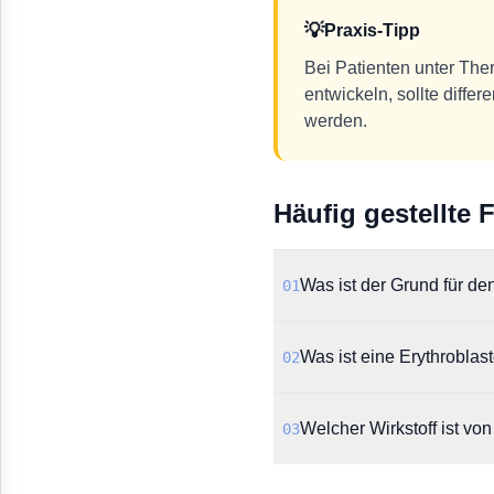
💡
Praxis-Tipp
Bei Patienten unter The
entwickeln, sollte diff
werden.
Häufig gestellte 
Was ist der Grund für d
01
Das BfArM informierte ü
Was ist eine Erythrobla
02
Mycophenolatmofetil (Ce
Die Pure Red Cell Aplasi
Welcher Wirkstoff ist v
03
zu einer schweren Anämie
Die Warnung des BfArM b