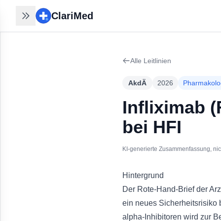
ClariMed
ClariMed
Recherchen nahtlos
fortsetzen
Alle Leitlinien
30 Sek mit Email - kein Passwort,
kein Formular. Ihr Verlauf bleibt auf
AkdÄ
2026
Pharmakolo
jedem Gerät.
Kostenlos in 30 Sek anmelden
→
Infliximab 
bei HFI
KI-generierte Zusammenfassung, nicht
Hintergrund
Der Rote-Hand-Brief der Arz
ein neues Sicherheitsrisik
alpha-Inhibitoren wird zur