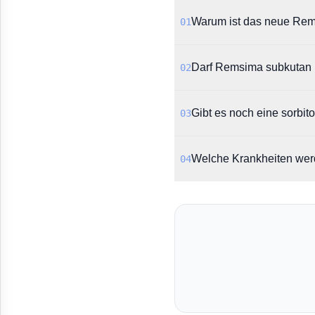
Warum ist das neue Rems
01
Die neue intravenöse Form
Darf Remsima subkutan 
02
intravenöses Sorbitol l
Hypoglykämie führen.
Ja, die subkutane Formuli
Gibt es noch eine sorbito
03
subkutanen Applikationsar
Ja, die bisher erhältlic
Welche Krankheiten wer
04
Infusionslösung) enthält
Das Biologikum ist unter 
Kindern ab sechs Jahren