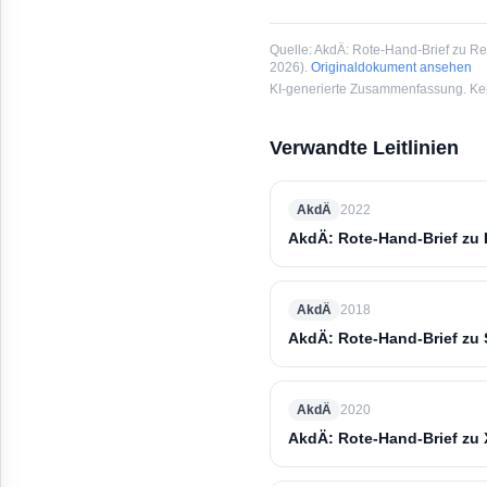
Quelle:
AkdÄ: Rote-Hand-Brief zu Rem
2026
).
Originaldokument ansehen
KI-generierte Zusammenfassung. Kein
Verwandte Leitlinien
AkdÄ
2022
AkdÄ: Rote-Hand-Brief zu 
AkdÄ
2018
AkdÄ: Rote-Hand-Brief zu
AkdÄ
2020
AkdÄ: Rote-Hand-Brief zu X