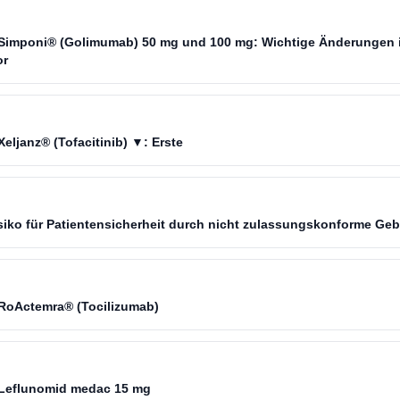
Simponi® (Golimumab) 50 mg und 100 mg: Wichtige Änderungen in
or
eljanz® (Tofacitinib) ▼: Erste
siko für Patientensicherheit durch nicht zulassungskonforme Ge
 RoActemra® (Tocilizumab)
 Leflunomid medac 15 mg