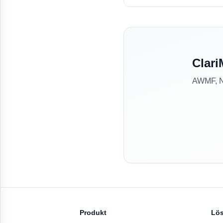
Clari
AWMF, NV
Produkt
Lö