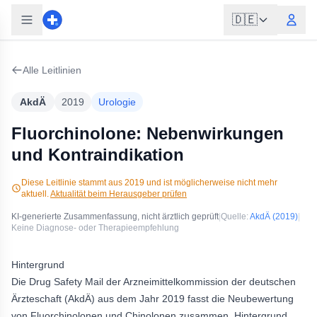
🇩🇪
Alle Leitlinien
AkdÄ
2019
Urologie
Fluorchinolone: Nebenwirkungen
und Kontraindikation
Diese Leitlinie stammt aus
2019
und ist möglicherweise nicht mehr
aktuell.
Aktualität beim Herausgeber prüfen
KI-generierte Zusammenfassung, nicht ärztlich geprüft
|
Quelle:
AkdÄ
(2019)
|
Keine Diagnose- oder Therapieempfehlung
Hintergrund
Die Drug Safety Mail der Arzneimittelkommission der deutschen
Ärzteschaft (AkdÄ) aus dem Jahr 2019 fasst die Neubewertung
von Fluorchinolonen und Chinolonen zusammen. Hintergrund