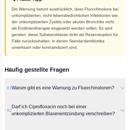
Die Warnung betont ausdrücklich, dass Fluorchinolone bei
unkomplizierten, nicht-lebensbedrohlichen Infektionen wie
der unkomplizierten Zystitis oder akuten Bronchitis nicht
als Erstlinientherapie eingesetzt werden sollen. Es wird
geraten, diese Substanzklasse strikt als Reserveoption für
Fälle zurückzuhalten, in denen Standardantibiotika
unwirksam oder kontraindiziert sind.
Häufig gestellte Fragen
Warum gibt es eine Warnung zu Fluorchinolonen?
01
Die AkdÄ warnt vor sehr seltenen, aber
Darf ich Ciprofloxacin noch bei einer
langanhaltenden, einschränkenden und potenziell
02
irreversiblen Nebenwirkungen. Aufgrund dieser
unkomplizierten Blasenentzündung verschreiben?
Risiken wurde das Nutzen-Risiko-Verhältnis für alle
Indikationen europaweit neu bewertet.
Laut Dokument dürfen Fluorchinolone bei einer