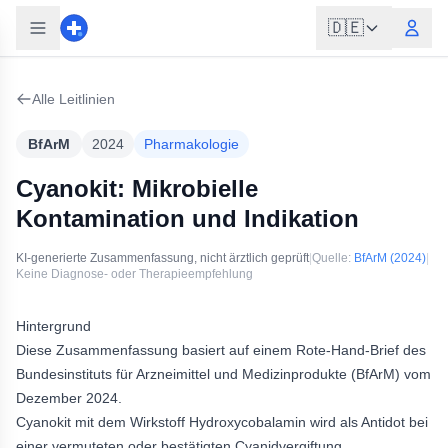
🇩🇪
Alle Leitlinien
BfArM
2024
Pharmakologie
Cyanokit: Mikrobielle
Kontamination und Indikation
KI-generierte Zusammenfassung, nicht ärztlich geprüft
|
Quelle:
BfArM
(2024)
|
Keine Diagnose- oder Therapieempfehlung
Hintergrund
Diese Zusammenfassung basiert auf einem Rote-Hand-Brief des
Bundesinstituts für Arzneimittel und Medizinprodukte (BfArM) vom
Dezember 2024.
Cyanokit mit dem Wirkstoff Hydroxycobalamin wird als Antidot bei
einer vermuteten oder bestätigten Cyanidvergiftung