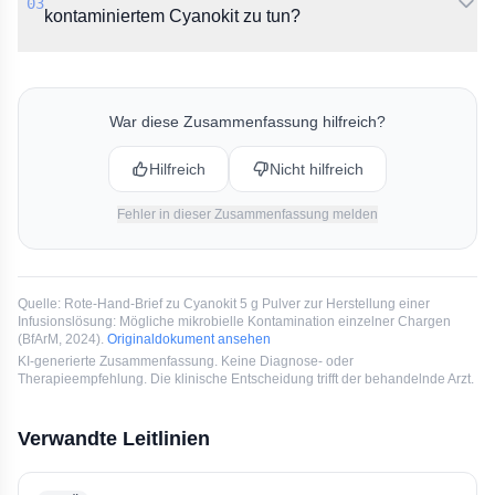
03
Herzstillstand, Schock oder Koma) in Kombination mit
kontaminiertem Cyanokit zu tun?
einer Hypoxie empfohlen. Zudem wird eine hohe
Laktatazidose (> 8 mmol/L) als Kriterium genannt.
Es wird empfohlen, auf Anzeichen einer systemischen
Infektion zu achten. Bei Verdacht auf eine Sepsis
muss laut BfArM umgehend eine empirische
War diese Zusammenfassung hilfreich?
Antibiotikatherapie eingeleitet werden.
Hilfreich
Nicht hilfreich
Fehler in dieser Zusammenfassung melden
Quelle:
Rote-Hand-Brief zu Cyanokit 5 g Pulver zur Herstellung einer
Infusionslösung: Mögliche mikrobielle Kontamination einzelner Chargen
(
BfArM
, 2024
).
Originaldokument ansehen
KI-generierte Zusammenfassung. Keine Diagnose- oder
Therapieempfehlung. Die klinische Entscheidung trifft der behandelnde Arzt.
Verwandte Leitlinien