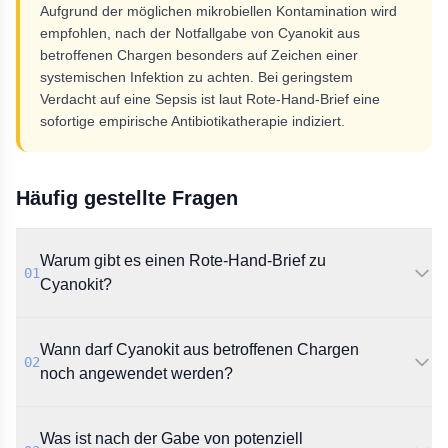
Aufgrund der möglichen mikrobiellen Kontamination wird
empfohlen, nach der Notfallgabe von Cyanokit aus
betroffenen Chargen besonders auf Zeichen einer
systemischen Infektion zu achten. Bei geringstem
Verdacht auf eine Sepsis ist laut Rote-Hand-Brief eine
sofortige empirische Antibiotikatherapie indiziert.
Häufig gestellte Fragen
Warum gibt es einen Rote-Hand-Brief zu
01
Cyanokit?
Die Firma SERB SA warnt vor einer möglichen
Wann darf Cyanokit aus betroffenen Chargen
mikrobiellen Kontamination einzelner Chargen von
02
Cyanokit 5 g Pulver. Daraus resultiert ein potenzielles
noch angewendet werden?
Infektionsrisiko für die behandelten Personen.
Laut Rote-Hand-Brief wird die Anwendung nur bei
Was ist nach der Gabe von potenziell
klinischen Anzeichen einer Cyanidvergiftung (wie