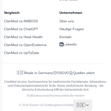
Vergleich
Unternehmen
ClariMed vs AMBOSS
Über uns
ClariMed vs ChatGPT
Häufige Fragen
ClariMed vs Heidi Health
Kontakt
LinkedIn
ClariMed vs OpenEvidence
ClariMed vs UpToDate
🇩🇪
Made in Germany
DSGVO
Quellen zitiert
ClariMed ist eine Suchmaschine für medizinische Fachliteratur.
Informations-
und Dokumentationsdienst für Ärzte. Keine medizinische Beratung - die
klinische Entscheidung trifft der behandelnde Arzt.
AGB
Datenschutz
Impressum
Inhalte melden
🇩🇪
© 2026 Klarvel UG (haftungsbeschränkt)