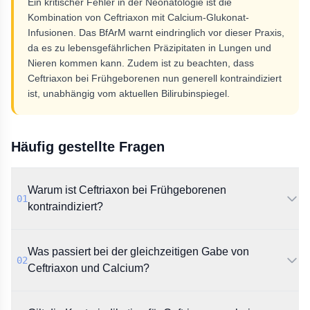
Ein kritischer Fehler in der Neonatologie ist die
Kombination von Ceftriaxon mit Calcium-Glukonat-
Infusionen. Das BfArM warnt eindringlich vor dieser Praxis,
da es zu lebensgefährlichen Präzipitaten in Lungen und
Nieren kommen kann. Zudem ist zu beachten, dass
Ceftriaxon bei Frühgeborenen nun generell kontraindiziert
ist, unabhängig vom aktuellen Bilirubinspiegel.
Häufig gestellte Fragen
Warum ist Ceftriaxon bei Frühgeborenen
01
kontraindiziert?
Laut BfArM verdrängt Ceftriaxon Bilirubin aus der
Was passiert bei der gleichzeitigen Gabe von
Eiweißbindung. Dies birgt bei Frühgeborenen die
02
akute Gefahr einer Bilirubin-Enzephalopathie, weshalb
Ceftriaxon und Calcium?
die Gabe generell kontraindiziert ist.
Es kommt zu einer chemischen Unverträglichkeit mit