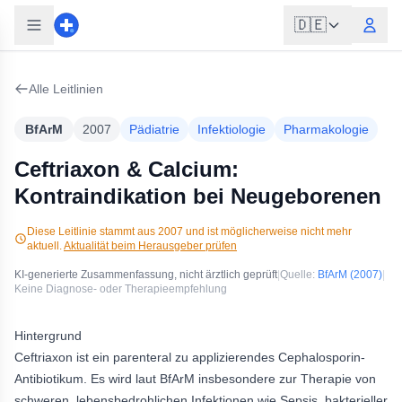
🇩🇪
Alle Leitlinien
BfArM
2007
Pädiatrie
Infektiologie
Pharmakologie
Ceftriaxon & Calcium:
Kontraindikation bei Neugeborenen
Diese Leitlinie stammt aus
2007
und ist möglicherweise nicht mehr
aktuell.
Aktualität beim Herausgeber prüfen
KI-generierte Zusammenfassung, nicht ärztlich geprüft
|
Quelle:
BfArM
(2007)
|
Keine Diagnose- oder Therapieempfehlung
Hintergrund
Ceftriaxon ist ein parenteral zu applizierendes Cephalosporin-
Antibiotikum. Es wird laut BfArM insbesondere zur Therapie von
schweren, lebensbedrohlichen Infektionen wie Sepsis, bakterieller