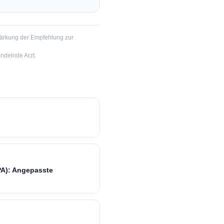
stärkung der Empfehlung zur
ndelnde Arzt.
PA): Angepasste