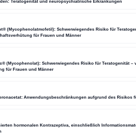
iden: Teratogenität und neuropsychiatrische Erkrankungen
pt® (Mycophenolatmofetil): Schwerwiegendes Risiko für Teratogen
haftsverhütung für Frauen und Männer
ic® (Mycophenolat): Schwerwiegendes Risiko für Teratogenität – v
ng für Frauen und Männer
teronacetat: Anwendungsbeschränkungen aufgrund des Risikos 
ierten hormonalen Kontrazeptiva, einschließlich Informationsmate
n