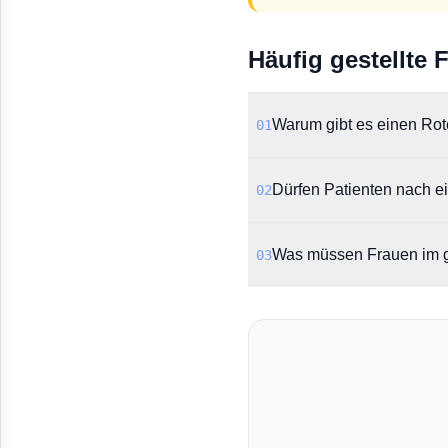
Häufig gestellte 
Warum gibt es einen Ro
01
Das BfArM informiert übe
Dürfen Patienten nach ei
02
angeborenen Fehlbildung
Nein, laut Rote-Hand-Brief
Was müssen Frauen im g
03
Exposition ein wiederkehr
Es wird dringend empfoh
der Empfängnisverhütung
im ersten Trimester.