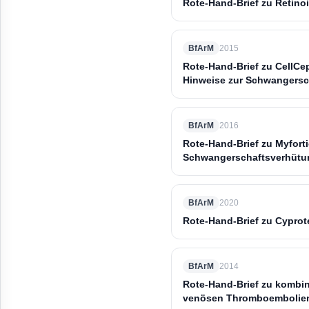
Rote-Hand-Brief zu Retino
BfArM
2015
Rote-Hand-Brief zu CellCe
Hinweise zur Schwangersc
BfArM
2016
Rote-Hand-Brief zu Myfort
Schwangerschaftsverhütu
BfArM
2020
Rote-Hand-Brief zu Cypro
BfArM
2014
Rote-Hand-Brief zu kombin
venösen Thromboembolie