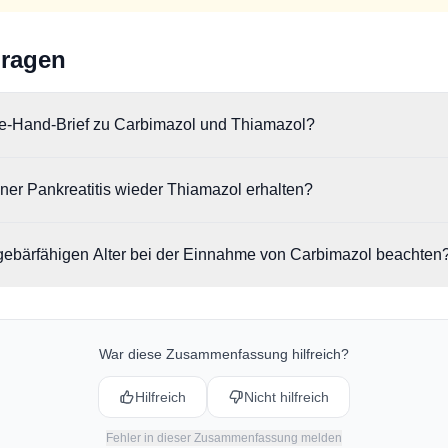
Fragen
te-Hand-Brief zu Carbimazol und Thiamazol?
r das Risiko einer akuten Pankreatitis unter der Therapie. Zudem wird
ner Pankreatitis wieder Thiamazol erhalten?
en bei Anwendung in der Schwangerschaft hingewiesen.
 ist eine erneute Therapie bei diesen Patienten strikt kontraindiziert. 
ebärfähigen Alter bei der Einnahme von Carbimazol beachten
endes Auftreten der Pankreatitis mit verkürzter Latenzzeit.
len, dass Frauen im gebärfähigen Alter während der gesamten Beha
 anwenden. Dies begründet sich durch das Risiko für angeborene Feh
War diese Zusammenfassung hilfreich?
Hilfreich
Nicht hilfreich
Fehler in dieser Zusammenfassung melden