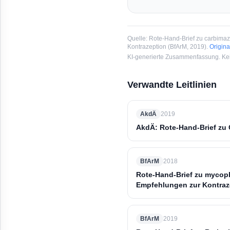
Quelle:
Rote-Hand-Brief zu carbimazo
Kontrazeption
(
BfArM
, 2019
).
Origin
KI-generierte Zusammenfassung. Kein
Verwandte Leitlinien
AkdÄ
2019
AkdÄ: Rote-Hand-Brief zu 
BfArM
2018
Rote-Hand-Brief zu mycop
Empfehlungen zur Kontraz
BfArM
2019