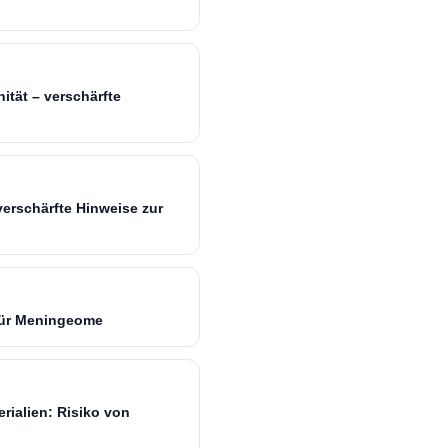
ität – verschärfte
erschärfte Hinweise zur
für Meningeome
rialien: Risiko von