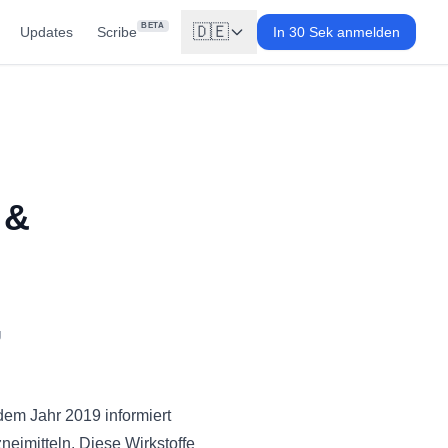
BETA
🇩🇪
Updates
Scribe
In 30 Sek anmelden
 &
g
dem Jahr 2019 informiert
eimitteln. Diese Wirkstoffe