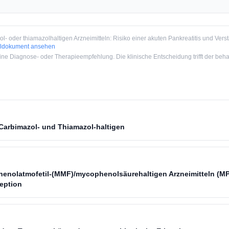
l- oder thiamazolhaltigen Arzneimitteln: Risiko einer akuten Pankreatitis und Ver
aldokument ansehen
e Diagnose- oder Therapieempfehlung. Die klinische Entscheidung trifft der beha
Carbimazol- und Thiamazol-haltigen
henolatmofetil-(MMF)/mycophenolsäurehaltigen Arzneimitteln (M
eption