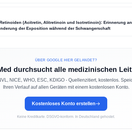
Retinoiden (Acitretin, Alitretinoin und lsotretinoin): Erinnerung 
inderung der Exposition während der Schwangerschaft
ÜBER GOOGLE HIER GELANDET?
Med durchsucht alle medizinischen Leit
L, NICE, WHO, ESC, KDIGO - Quellenzitiert, kostenlos. Spei
Ihren Verlauf auf allen Geräten mit einem kostenlosen Konto.
Kostenloses Konto erstellen
Keine Kreditkarte. DSGVO-konform. In Deutschland gehostet.