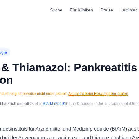
Suche
Für Kliniken
Preise
Leitlinien
ogie
& Thiamazol: Pankreatitis
ion
d ist möglicherweise nicht mehr aktuell.
Aktualität beim Herausgeber prüfen
 ärztlich geprüft
|
Quelle:
BfArM
(2019)
|
Keine Diagnose- oder Therapieempfehlun
desinstituts für Arzneimittel und Medizinprodukte (BfArM) aus 
n bei der Anwendung von carbimazol- und thiamazolhaltigen Arzn