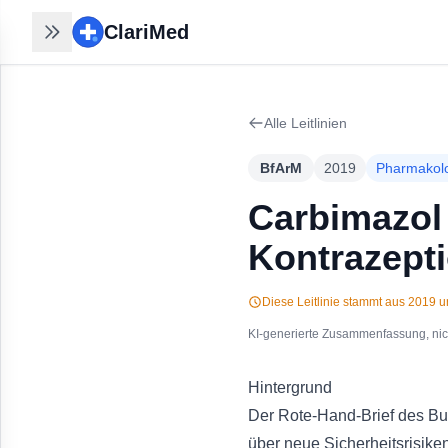
ClariMed
ClariMed
Recherchen nahtlos
fortsetzen
Alle Leitlinien
30 Sek mit Email - kein Passwort,
kein Formular. Ihr Verlauf bleibt auf
BfArM
2019
Pharmakol
jedem Gerät.
Kostenlos in 30 Sek anmelden
→
Carbimazol 
Kontrazept
Diese Leitlinie stammt aus
2019
un
KI-generierte Zusammenfassung, nicht
Hintergrund
Der Rote-Hand-Brief des Bun
über neue Sicherheitsrisike