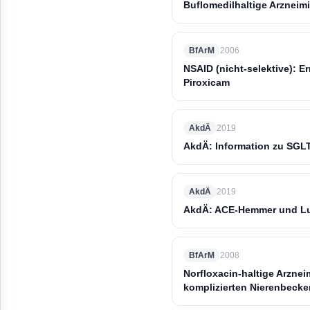
Buflomedilhaltige Arzneim
BfArM
2006
NSAID (nicht-selektive): 
Piroxicam
AkdÄ
2019
AkdÄ: Information zu SGLT
AkdÄ
2019
AkdÄ: ACE-Hemmer und L
BfArM
2008
Norfloxacin-haltige Arzne
komplizierten Nierenbecke