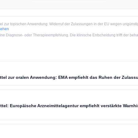
tel zur topischen Anwendung: Widerruf der Zulassungen in der EU wegen ungünsti
sehen
e Diagnose- oder Therapieempfehlung. Die klinische Entscheidung trifft der beha
ittel zur oralen Anwendung: EMA empfiehlt das Ruhen der Zulas
ittel: Europäische Arzneimittelagentur empfiehlt verstärkte Warn