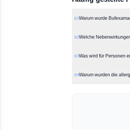
Warum wurde Bufexama
01
Die EMA hat den Widerruf
Welche Nebenwirkungen
02
festgestellt, dass der W
für seine Wirksamkeit vor
Laut EMA-Bericht ist Bufe
Was wird für Personen 
03
Diese Reaktionen können
Krankenhauseinweisung e
Es wird empfohlen, dass 
Warum wurden die allerg
04
Behandlung sollte laut E
Die Stellungnahme weist
(wie Rötung und Juckreiz
Therapieversagen und ein