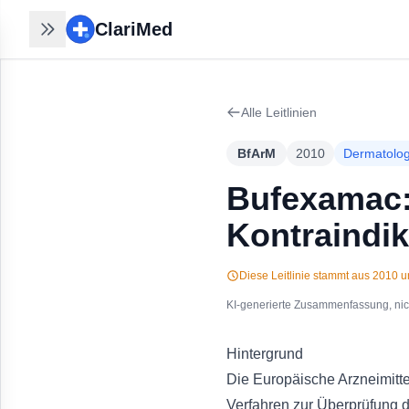
ClariMed
ClariMed
Recherchen nahtlos
fortsetzen
Alle Leitlinien
30 Sek mit Email - kein Passwort,
kein Formular. Ihr Verlauf bleibt auf
BfArM
2010
Dermatolog
jedem Gerät.
Kostenlos in 30 Sek anmelden
→
Bufexamac:
Kontraindik
Diese Leitlinie stammt aus
2010
un
KI-generierte Zusammenfassung, nicht
Hintergrund
Die Europäische Arzneimitt
Verfahren zur Überprüfung 