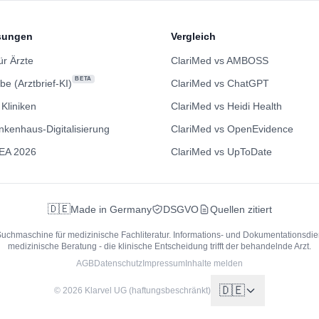
sungen
Vergleich
ür Ärzte
ClariMed vs AMBOSS
BETA
be (Arztbrief-KI)
ClariMed vs ChatGPT
 Kliniken
ClariMed vs Heidi Health
nkenhaus-Digitalisierung
ClariMed vs OpenEvidence
EA 2026
ClariMed vs UpToDate
🇩🇪
Made in Germany
DSGVO
Quellen zitiert
Suchmaschine für medizinische Fachliteratur.
Informations- und Dokumentationsdien
medizinische Beratung - die klinische Entscheidung trifft der behandelnde Arzt.
AGB
Datenschutz
Impressum
Inhalte melden
🇩🇪
© 2026 Klarvel UG (haftungsbeschränkt)