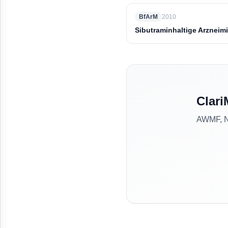
BfArM
2010
Sibutraminhaltige Arzneim
Clari
AWMF, NV