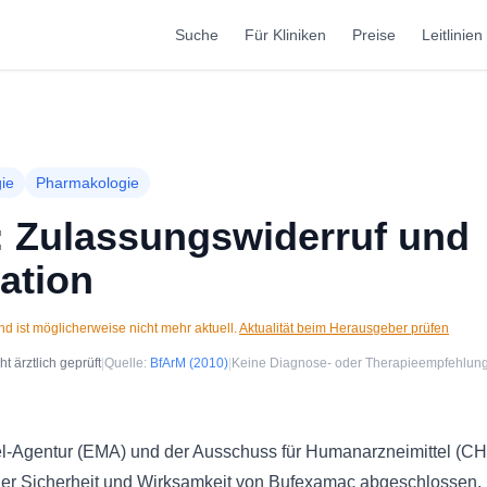
Suche
Für Kliniken
Preise
Leitlinien
ie
Pharmakologie
 Zulassungswiderruf und
ation
d ist möglicherweise nicht mehr aktuell.
Aktualität beim Herausgeber prüfen
 ärztlich geprüft
|
Quelle:
BfArM
(2010)
|
Keine Diagnose- oder Therapieempfehlun
el-Agentur (EMA) und der Ausschuss für Humanarzneimittel (C
der Sicherheit und Wirksamkeit von Bufexamac abgeschlossen. 