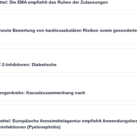
ittel: Die EMA empfiehlt das Ruhen der Zulassungen
Erneute Bewertung von kardiovaskulären Risiken sowie gesondert
-2-Inhibitoren: Diabetische
ungenkrebs: Kausalzusammenhang nach
imittel: Europäische Arzneimittelagentur empfiehlt Anwendungsb
ninfektionen (Pyelonephritis)