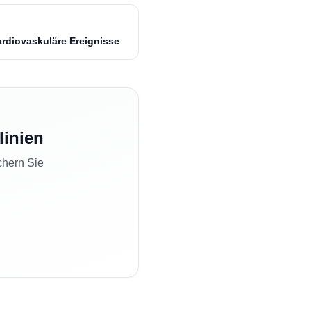
ardiovaskuläre Ereignisse
linien
chern Sie