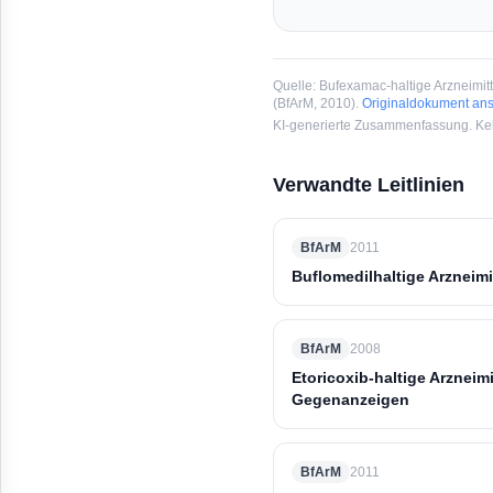
Quelle:
Bufexamac-haltige Arzneimit
(
BfArM
, 2010
).
Originaldokument an
KI-generierte Zusammenfassung. Kein
Verwandte Leitlinien
BfArM
2011
Buflomedilhaltige Arzneim
BfArM
2008
Etoricoxib-haltige Arzneim
Gegenanzeigen
BfArM
2011