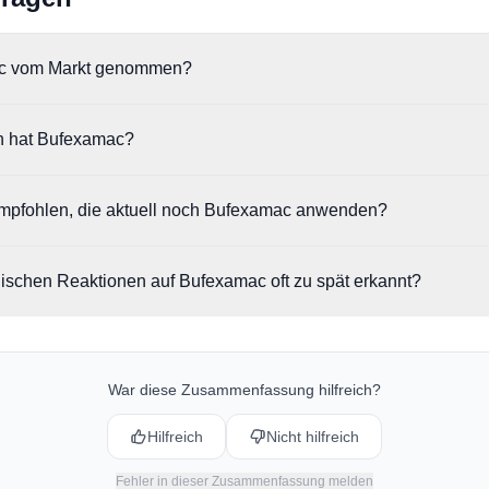
c vom Markt genommen?
 der Zulassung empfohlen, da das Nutzen-Risiko-Verhältnis negativ b
 hat Bufexamac?
irkstoff schwere Kontaktallergien auslösen kann, während gleichzeitig 
liegen.
xamac ein Sensibilisator, der ein hohes Risiko für schwere kontaktaller
empfohlen, die aktuell noch Bufexamac anwenden?
 sich bei wiederholter Anwendung verschlimmern und in schweren Fäll
rforderlich machen.
Betroffene Rücksprache mit ihrem behandelnden Arzt oder Apotheker h
ischen Reaktionen auf Bufexamac oft zu spät erkannt?
MA auf eine geeignete alternative Therapie umgestellt werden.
 darauf hin, dass die allergischen Hautreaktionen den Symptomen der 
 bei Ekzemen) sehr ähnlich sind. Dies erschwerte die Unterscheidung
er Allergie, was zu einer Untererfassung der Nebenwirkungen führte.
War diese Zusammenfassung hilfreich?
Hilfreich
Nicht hilfreich
Fehler in dieser Zusammenfassung melden