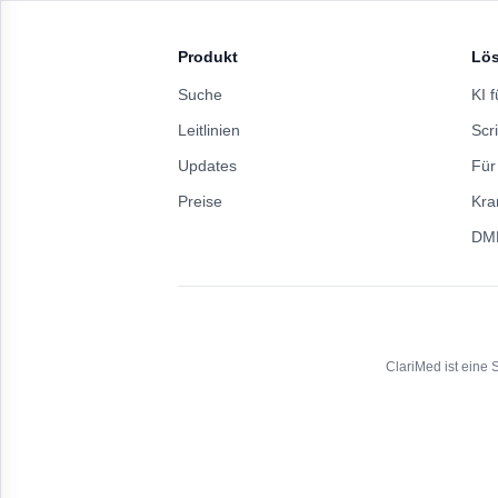
Produkt
Lö
Suche
KI f
Leitlinien
Scri
Updates
Für
Preise
Kra
DM
Gast
Anmelden für mehr
ClariMed ist eine 
Einstellungen
Darkmode