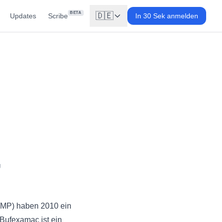
BETA
🇩🇪
Updates
Scribe
In 30 Sek anmelden
g
HMP) haben 2010 ein
Bufexamac ist ein